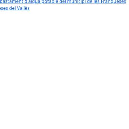
bastament d'aigua potable del municipi de les Franqueses
ses del Vallès