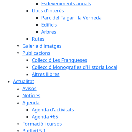
Esdeveniments anuals
Llocs d'interès
Parc del Falgar i la Verneda
Edificis
Arbres
Rutes
Galeria d'imatges
Publicacions
Col·lecció Les Franqueses
Col·lecció Monografies d'Història Local
Altres llibres
Actualitat
Avisos
Notícies
Agenda
Agenda d'activitats
Agenda +65
Formació i cursos
Butlletí 5.1