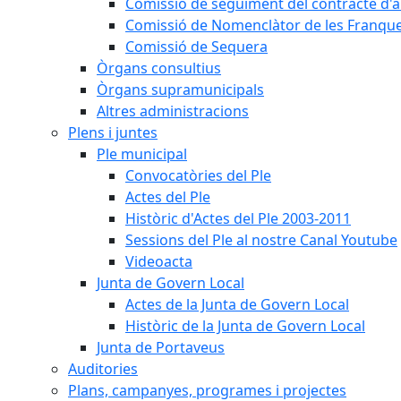
Comissió de seguiment del contracte d'a
Comissió de Nomenclàtor de les Franque
Comissió de Sequera
Òrgans consultius
Òrgans supramunicipals
Altres administracions
Plens i juntes
Ple municipal
Convocatòries del Ple
Actes del Ple
Històric d'Actes del Ple 2003-2011
Sessions del Ple al nostre Canal Youtube
Videoacta
Junta de Govern Local
Actes de la Junta de Govern Local
Històric de la Junta de Govern Local
Junta de Portaveus
Auditories
Plans, campanyes, programes i projectes