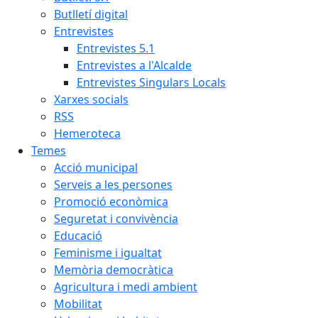
Butlletí digital
Entrevistes
Entrevistes 5.1
Entrevistes a l'Alcalde
Entrevistes Singulars Locals
Xarxes socials
RSS
Hemeroteca
Temes
Acció municipal
Serveis a les persones
Promoció econòmica
Seguretat i convivència
Educació
Feminisme i igualtat
Memòria democràtica
Agricultura i medi ambient
Mobilitat