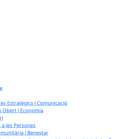
le
tes Estratègics i Comunicació
n Obert i Economia
ri
s a les Persones
omunitària i Benestar