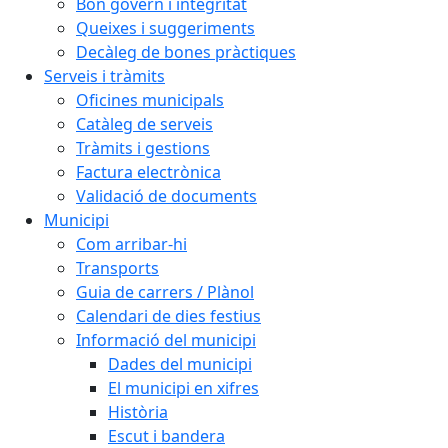
Bon govern i integritat
Queixes i suggeriments
Decàleg de bones pràctiques
Serveis i tràmits
Oficines municipals
Catàleg de serveis
Tràmits i gestions
Factura electrònica
Validació de documents
Municipi
Com arribar-hi
Transports
Guia de carrers / Plànol
Calendari de dies festius
Informació del municipi
Dades del municipi
El municipi en xifres
Història
Escut i bandera