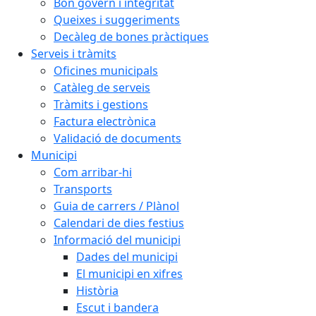
Bon govern i integritat
Queixes i suggeriments
Decàleg de bones pràctiques
Serveis i tràmits
Oficines municipals
Catàleg de serveis
Tràmits i gestions
Factura electrònica
Validació de documents
Municipi
Com arribar-hi
Transports
Guia de carrers / Plànol
Calendari de dies festius
Informació del municipi
Dades del municipi
El municipi en xifres
Història
Escut i bandera