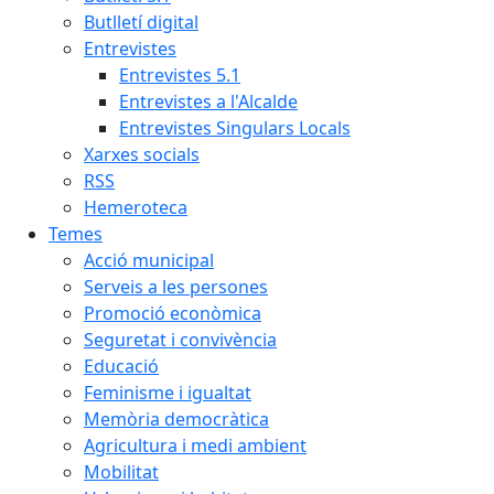
Butlletí digital
Entrevistes
Entrevistes 5.1
Entrevistes a l'Alcalde
Entrevistes Singulars Locals
Xarxes socials
RSS
Hemeroteca
Temes
Acció municipal
Serveis a les persones
Promoció econòmica
Seguretat i convivència
Educació
Feminisme i igualtat
Memòria democràtica
Agricultura i medi ambient
Mobilitat