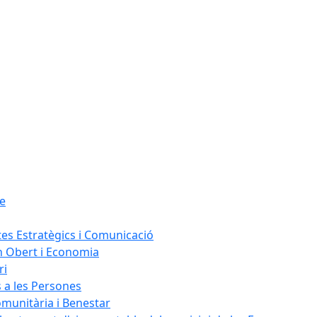
le
tes Estratègics i Comunicació
n Obert i Economia
ri
s a les Persones
omunitària i Benestar