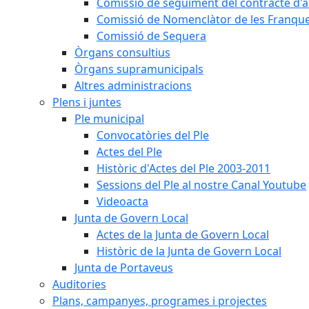
Comissió de seguiment del contracte d'a
Comissió de Nomenclàtor de les Franque
Comissió de Sequera
Òrgans consultius
Òrgans supramunicipals
Altres administracions
Plens i juntes
Ple municipal
Convocatòries del Ple
Actes del Ple
Històric d'Actes del Ple 2003-2011
Sessions del Ple al nostre Canal Youtube
Videoacta
Junta de Govern Local
Actes de la Junta de Govern Local
Històric de la Junta de Govern Local
Junta de Portaveus
Auditories
Plans, campanyes, programes i projectes