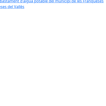
bastament d'aigua potable del municipi de les Franqueses
ses del Vallès