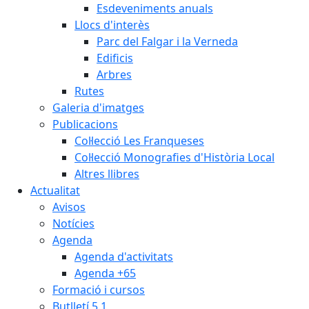
Esdeveniments anuals
Llocs d'interès
Parc del Falgar i la Verneda
Edificis
Arbres
Rutes
Galeria d'imatges
Publicacions
Col·lecció Les Franqueses
Col·lecció Monografies d'Història Local
Altres llibres
Actualitat
Avisos
Notícies
Agenda
Agenda d'activitats
Agenda +65
Formació i cursos
Butlletí 5.1