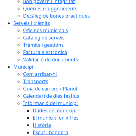
Bon govern i integritat
Queixes i suggeriments
Decàleg de bones pràctiques
Serveis i tràmits
Oficines municipals
Catàleg de serveis
Tràmits i gestions
Factura electrònica
Validació de documents
Municipi
Com arribar-hi
Transports
Guia de carrers / Plànol
Calendari de dies festius
Informació del municipi
Dades del municipi
El municipi en xifres
Història
Escut i bandera