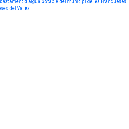
bastament d'aigua potable del municipi de les Franqueses
ses del Vallès