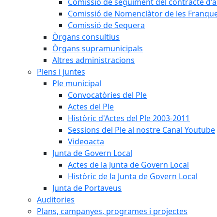
Comissió de seguiment del contracte d'a
Comissió de Nomenclàtor de les Franque
Comissió de Sequera
Òrgans consultius
Òrgans supramunicipals
Altres administracions
Plens i juntes
Ple municipal
Convocatòries del Ple
Actes del Ple
Històric d'Actes del Ple 2003-2011
Sessions del Ple al nostre Canal Youtube
Videoacta
Junta de Govern Local
Actes de la Junta de Govern Local
Històric de la Junta de Govern Local
Junta de Portaveus
Auditories
Plans, campanyes, programes i projectes