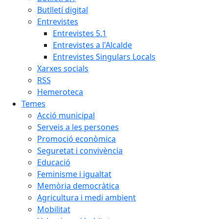
Butlletí digital
Entrevistes
Entrevistes 5.1
Entrevistes a l'Alcalde
Entrevistes Singulars Locals
Xarxes socials
RSS
Hemeroteca
Temes
Acció municipal
Serveis a les persones
Promoció econòmica
Seguretat i convivència
Educació
Feminisme i igualtat
Memòria democràtica
Agricultura i medi ambient
Mobilitat