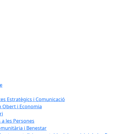
le
tes Estratègics i Comunicació
n Obert i Economia
ri
s a les Persones
omunitària i Benestar