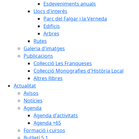
Esdeveniments anuals
Llocs d'interès
Parc del Falgar i la Verneda
Edificis
Arbres
Rutes
Galeria d'imatges
Publicacions
Col·lecció Les Franqueses
Col·lecció Monografies d'Història Local
Altres llibres
Actualitat
Avisos
Notícies
Agenda
Agenda d'activitats
Agenda +65
Formació i cursos
Butlletí 5.1