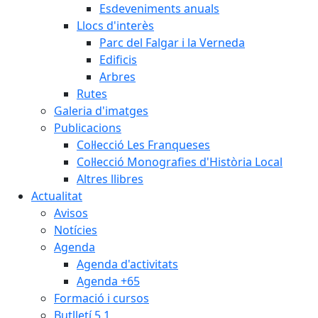
Esdeveniments anuals
Llocs d'interès
Parc del Falgar i la Verneda
Edificis
Arbres
Rutes
Galeria d'imatges
Publicacions
Col·lecció Les Franqueses
Col·lecció Monografies d'Història Local
Altres llibres
Actualitat
Avisos
Notícies
Agenda
Agenda d'activitats
Agenda +65
Formació i cursos
Butlletí 5.1