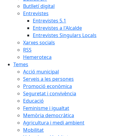
Butlletí digital
Entrevistes
Entrevistes 5.1
Entrevistes a l'Alcalde
Entrevistes Singulars Locals
Xarxes socials
RSS
Hemeroteca
Temes
Acció municipal
Serveis a les persones
Promoció econòmica
Seguretat i convivència
Educació
Feminisme i igualtat
Memòria democràtica
Agricultura i medi ambient
Mobilitat