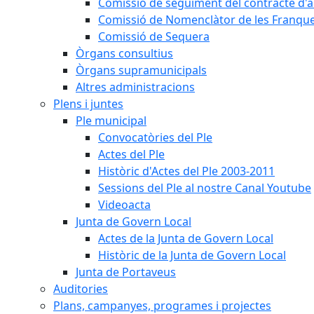
Comissió de seguiment del contracte d'a
Comissió de Nomenclàtor de les Franque
Comissió de Sequera
Òrgans consultius
Òrgans supramunicipals
Altres administracions
Plens i juntes
Ple municipal
Convocatòries del Ple
Actes del Ple
Històric d'Actes del Ple 2003-2011
Sessions del Ple al nostre Canal Youtube
Videoacta
Junta de Govern Local
Actes de la Junta de Govern Local
Històric de la Junta de Govern Local
Junta de Portaveus
Auditories
Plans, campanyes, programes i projectes