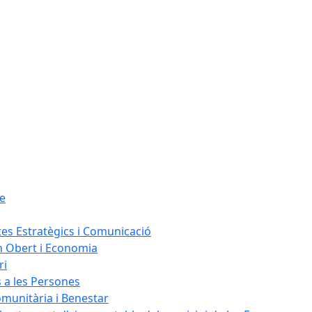
le
tes Estratègics i Comunicació
n Obert i Economia
ri
s a les Persones
omunitària i Benestar