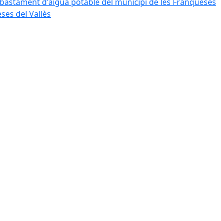
bastament d'aigua potable del municipi de les Franqueses
ses del Vallès