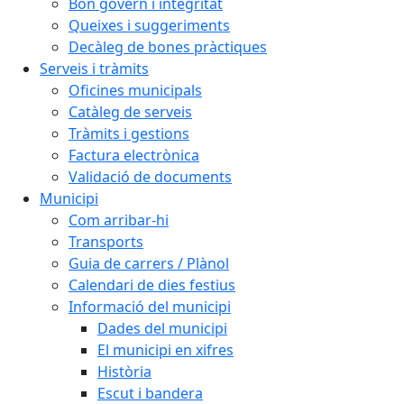
Bon govern i integritat
Queixes i suggeriments
Decàleg de bones pràctiques
Serveis i tràmits
Oficines municipals
Catàleg de serveis
Tràmits i gestions
Factura electrònica
Validació de documents
Municipi
Com arribar-hi
Transports
Guia de carrers / Plànol
Calendari de dies festius
Informació del municipi
Dades del municipi
El municipi en xifres
Història
Escut i bandera