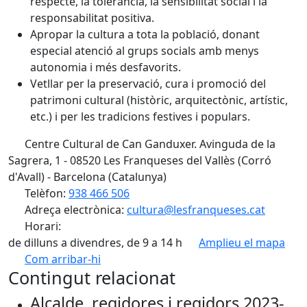
respecte, la tolerància, la sensibilitat social i la
responsabilitat positiva.
Apropar la cultura a tota la població, donant
especial atenció al grups socials amb menys
autonomia i més desfavorits.
Vetllar per la preservació, cura i promoció del
patrimoni cultural (històric, arquitectònic, artístic,
etc.) i per les tradicions festives i populars.
Centre Cultural de Can Ganduxer. Avinguda de la
Sagrera, 1 - 08520 Les Franqueses del Vallès (Corró
d'Avall) - Barcelona (Catalunya)
Telèfon:
938 466 506
Adreça electrònica:
cultura@lesfranqueses.cat
Horari:
de dilluns a divendres, de 9 a 14 h
Amplieu el mapa
Com arribar-hi
Leaflet
| ©
OpenStreetMap
contributors
Contingut relacionat
+
Alcalde, regidores i regidors 2023-
−