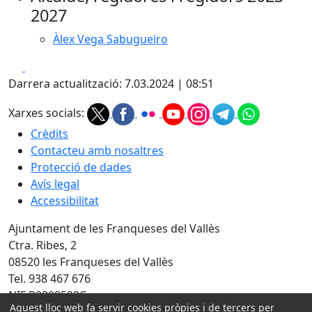
2027
Àlex Vega Sabugueiro
Facebook
X
Darrera actualització: 7.03.2024 | 08:51
Xarxes socials:
Crèdits
Contacteu amb nosaltres
Protecció de dades
Avís legal
Accessibilitat
Ajuntament de les Franqueses del Vallès
Ctra. Ribes, 2
08520 les Franqueses del Vallès
Tel. 938 467 676
NIF P0808500C
Aquest lloc web fa servir cookies pròpies i de tercers per