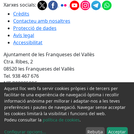
Xarxes socials:
Crèdits
Contacteu amb nosaltres
Protecció de dades
Avís legal
Accessibilitat
Ajuntament de les Franqueses del Vallès
Ctra. Ribes, 2
08520 les Franqueses del Vallès
Tel. 938 467 676
NIF P0808500C
Aquest lloc web fa servir cookies pròpies i de tercers per
Amb la col·laboració de:
facilitar-te una experiència de navegació òptima i recollir
informació anònima per millorar i adaptar-nos a les teves
preferències i pautes de navegació. Navegar sense acceptar
les cookies limitarà la visibilitat i funcions del web.
Podeu consultar la
política de cookies
.
Configurar opcions
...
Rebutja
Acceptar