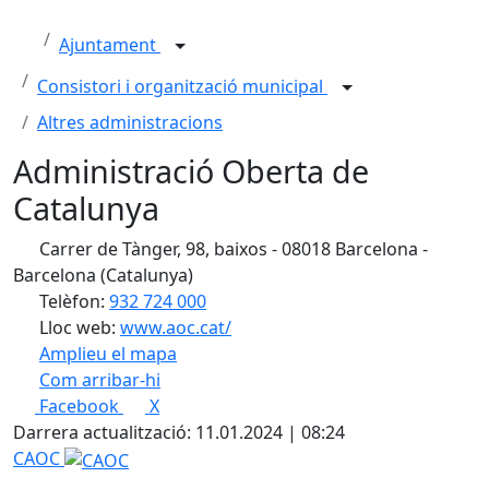
Ajuntament
Consistori i organització municipal
Altres administracions
Administració Oberta de
Catalunya
Carrer de Tànger, 98, baixos - 08018 Barcelona -
Barcelona (Catalunya)
Telèfon:
932 724 000
Lloc web:
www.aoc.cat/
Amplieu el mapa
Com arribar-hi
Leaflet
| ©
OpenStreetMap
contributors
Facebook
X
+
Darrera actualització: 11.01.2024 | 08:24
−
CAOC