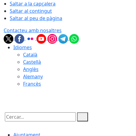
Saltar a la capçalera
Saltar al contingut
Saltar al peu de pàgina
Contacteu amb nosaltres
Idiomes
Català
Castellà
Anglès
Alemany
Francès
06.08.2026 | 01:35
Cercar:
Ajuntament