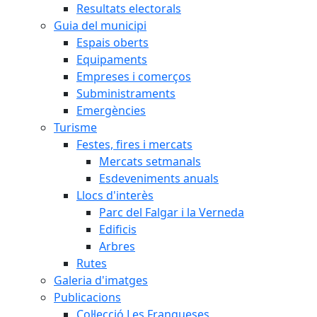
Resultats electorals
Guia del municipi
Espais oberts
Equipaments
Empreses i comerços
Subministraments
Emergències
Turisme
Festes, fires i mercats
Mercats setmanals
Esdeveniments anuals
Llocs d'interès
Parc del Falgar i la Verneda
Edificis
Arbres
Rutes
Galeria d'imatges
Publicacions
Col·lecció Les Franqueses