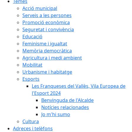
Temes
Acció municipal
Serveis a les persones
Promoció econòmica
Seguretat i convivència
Educació
Feminisme i igualtat
Memòria democràtica
Agricultura i medi ambient
Mobilitat
Urbanisme i habitatge
Esports
Les Franqueses del Vallès, Vila Europea de
l'Esport 2024
Benvinguda de l'Alcalde
Notícies relacionades
Jo m'hi sumo
Cultura
Adreces i telèfons