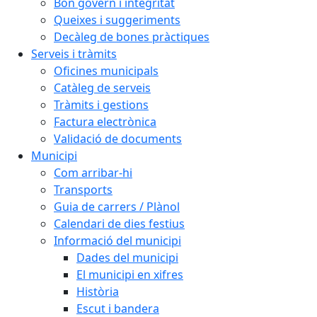
Bon govern i integritat
Queixes i suggeriments
Decàleg de bones pràctiques
Serveis i tràmits
Oficines municipals
Catàleg de serveis
Tràmits i gestions
Factura electrònica
Validació de documents
Municipi
Com arribar-hi
Transports
Guia de carrers / Plànol
Calendari de dies festius
Informació del municipi
Dades del municipi
El municipi en xifres
Història
Escut i bandera