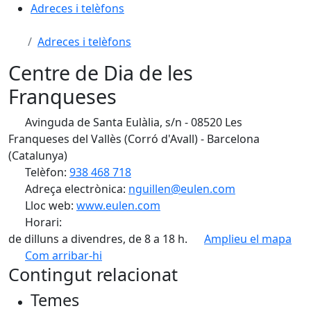
Adreces i telèfons
Adreces i telèfons
Centre de Dia de les
Franqueses
Avinguda de Santa Eulàlia, s/n - 08520 Les
Franqueses del Vallès (Corró d'Avall) - Barcelona
(Catalunya)
Telèfon:
938 468 718
Adreça electrònica:
nguillen@eulen.com
Lloc web:
www.eulen.com
Horari:
de dilluns a divendres, de 8 a 18 h.
Amplieu el mapa
Com arribar-hi
Leaflet
| ©
OpenStreetMap
contributors
Contingut relacionat
+
Temes
−