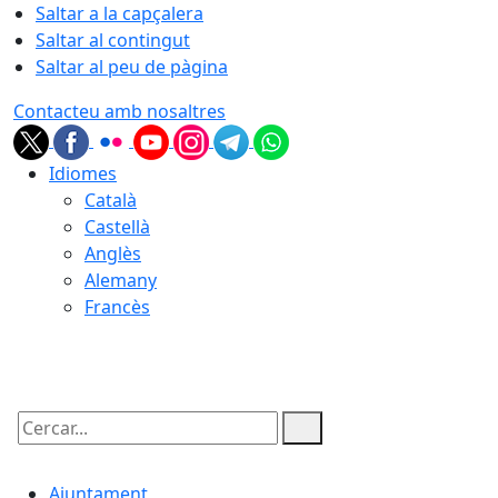
Saltar a la capçalera
Saltar al contingut
Saltar al peu de pàgina
Contacteu amb nosaltres
Idiomes
Català
Castellà
Anglès
Alemany
Francès
07.08.2026 | 07:16
Cercar:
Ajuntament