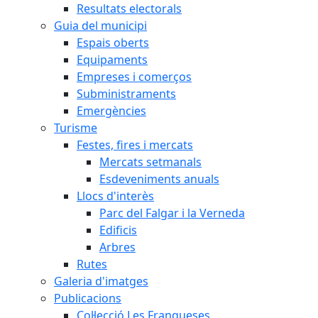
Resultats electorals
Guia del municipi
Espais oberts
Equipaments
Empreses i comerços
Subministraments
Emergències
Turisme
Festes, fires i mercats
Mercats setmanals
Esdeveniments anuals
Llocs d'interès
Parc del Falgar i la Verneda
Edificis
Arbres
Rutes
Galeria d'imatges
Publicacions
Col·lecció Les Franqueses