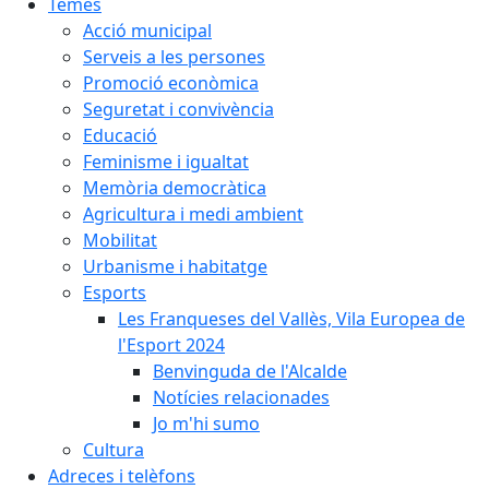
Temes
Acció municipal
Serveis a les persones
Promoció econòmica
Seguretat i convivència
Educació
Feminisme i igualtat
Memòria democràtica
Agricultura i medi ambient
Mobilitat
Urbanisme i habitatge
Esports
Les Franqueses del Vallès, Vila Europea de
l'Esport 2024
Benvinguda de l'Alcalde
Notícies relacionades
Jo m'hi sumo
Cultura
Adreces i telèfons