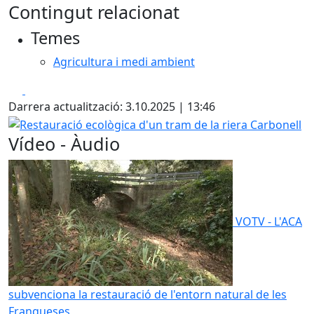
Contingut relacionat
Temes
Agricultura i medi ambient
Facebook
X
Darrera actualització: 3.10.2025 | 13:46
Restauració ecològica d'un tram de la riera Carbonell
Vídeo - Àudio
VOTV - L'ACA
subvenciona la restauració de l'entorn natural de les
Franqueses