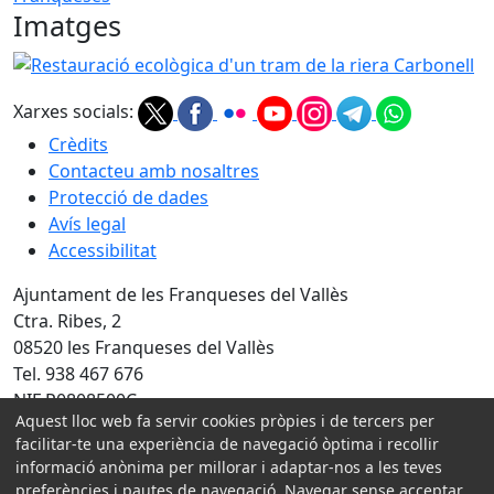
Imatges
Restauració ecològica d'un tram de la riera Carbonell
Xarxes socials:
Crèdits
Contacteu amb nosaltres
Protecció de dades
Avís legal
Accessibilitat
Ajuntament de les Franqueses del Vallès
Ctra. Ribes, 2
08520 les Franqueses del Vallès
Tel. 938 467 676
NIF P0808500C
Aquest lloc web fa servir cookies pròpies i de tercers per
Amb la col·laboració de:
facilitar-te una experiència de navegació òptima i recollir
informació anònima per millorar i adaptar-nos a les teves
preferències i pautes de navegació. Navegar sense acceptar