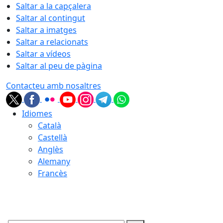
Saltar a la capçalera
Saltar al contingut
Saltar a imatges
Saltar a relacionats
Saltar a vídeos
Saltar al peu de pàgina
Contacteu amb nosaltres
Idiomes
Català
Castellà
Anglès
Alemany
Francès
08.08.2026 | 07:47