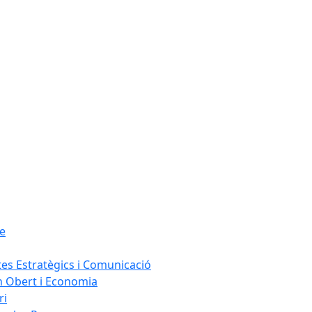
Ce
le
tes Estratègics i Comunicació
n Obert i Economia
ri