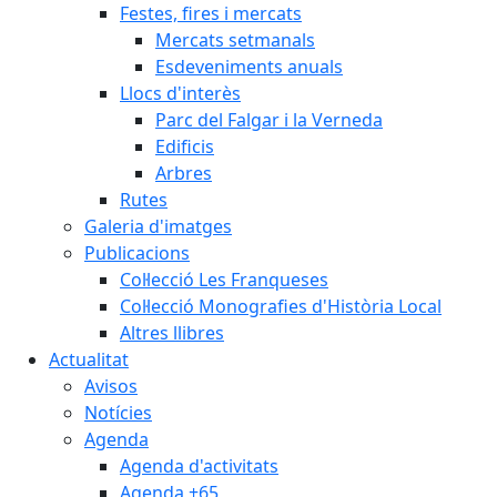
Festes, fires i mercats
Mercats setmanals
Esdeveniments anuals
Llocs d'interès
Parc del Falgar i la Verneda
Edificis
Arbres
Rutes
Galeria d'imatges
Publicacions
Col·lecció Les Franqueses
Col·lecció Monografies d'Història Local
Altres llibres
Actualitat
Avisos
Notícies
Agenda
Agenda d'activitats
Agenda +65