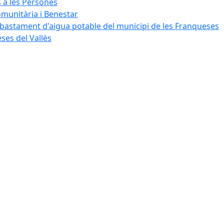
s a les Persones
omunitària i Benestar
bastament d'aigua potable del municipi de les Franqueses
ses del Vallès