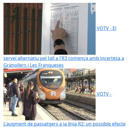
VOTV - El
servei alternatiu pel tall a l'R3 comença amb incertesa a
Granollers i Les Franqueses
VOTV -
L'augment de passatgers a la línia R2: un possible efecte