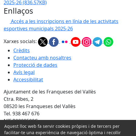
2025-26
(836.57KB)
Enllaços
Accés a les inscripcions en línia de les activitats
esportives municipals 2025-26
Xarxes socials:
Crèdits
Contacteu amb nosaltres
Protecció de dades
Avís legal
Accessibilitat
Ajuntament de les Franqueses del Vallès
Ctra. Ribes, 2
08520 les Franqueses del Vallès
Tel. 938 467 676
NIF P0808500C
Aquest lloc web fa servir cookies pròpies i de tercers per
facilitar-te una experiència de navegació òptima i recollir
Amb la col·laboració de: