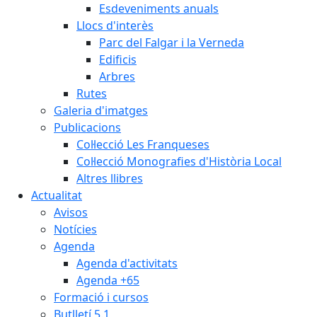
Esdeveniments anuals
Llocs d'interès
Parc del Falgar i la Verneda
Edificis
Arbres
Rutes
Galeria d'imatges
Publicacions
Col·lecció Les Franqueses
Col·lecció Monografies d'Història Local
Altres llibres
Actualitat
Avisos
Notícies
Agenda
Agenda d'activitats
Agenda +65
Formació i cursos
Butlletí 5.1