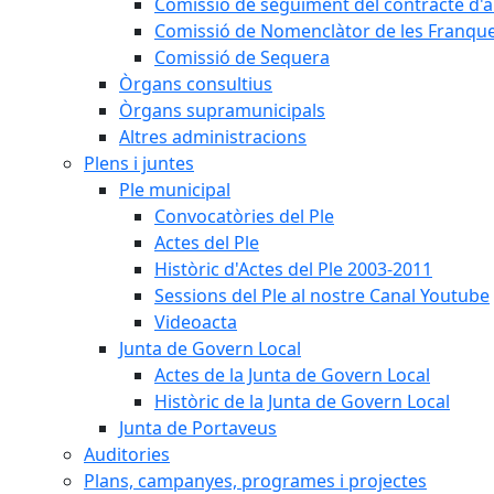
Comissió de seguiment del contracte d'a
Comissió de Nomenclàtor de les Franque
Comissió de Sequera
Òrgans consultius
Òrgans supramunicipals
Altres administracions
Plens i juntes
Ple municipal
Convocatòries del Ple
Actes del Ple
Històric d'Actes del Ple 2003-2011
Sessions del Ple al nostre Canal Youtube
Videoacta
Junta de Govern Local
Actes de la Junta de Govern Local
Històric de la Junta de Govern Local
Junta de Portaveus
Auditories
Plans, campanyes, programes i projectes