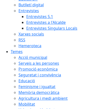
Butlletí digital
Entrevistes
Entrevistes 5.1
Entrevistes a l'Alcalde
Entrevistes Singulars Locals
Xarxes socials
RSS
Hemeroteca
Temes
Acció municipal
Serveis a les persones
Promoció econòmica
Seguretat i convivència
Educació
Feminisme i igualtat
Memòria democràtica
Agricultura i medi ambient
Mobilitat