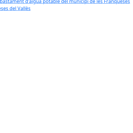
bastament d'aigua potable del municipi de les Franqueses
ses del Vallès