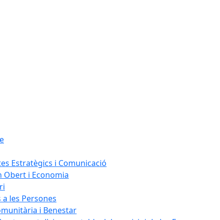
le
tes Estratègics i Comunicació
n Obert i Economia
ri
s a les Persones
omunitària i Benestar