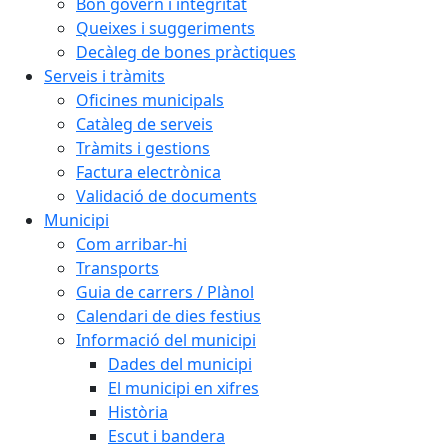
Bon govern i integritat
Queixes i suggeriments
Decàleg de bones pràctiques
Serveis i tràmits
Oficines municipals
Catàleg de serveis
Tràmits i gestions
Factura electrònica
Validació de documents
Municipi
Com arribar-hi
Transports
Guia de carrers / Plànol
Calendari de dies festius
Informació del municipi
Dades del municipi
El municipi en xifres
Història
Escut i bandera