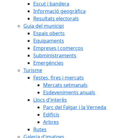
Escut i bandera
Informació geogràfica
Resultats electorals
Guia del municipi
Espais oberts
Equipaments
Empreses i comerços
Subministraments
Emergències
Turisme
Festes, fires i mercats
Mercats setmanals
Esdeveniments anuals
Llocs d'interès
Parc del Falgar i la Verneda
Edificis
Arbres
Rutes
Galeria d'imatges