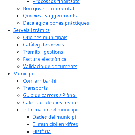
Processos finalitzats
Bon govern i integritat
Queixes i suggeriments
Decàleg de bones pràctiques
Serveis i tràmits
Oficines municipals
Catàleg de serveis
Tràmits i gestions
Factura electrònica
Validació de documents
Municipi
Com arribar-hi
Transports
Guia de carrers / Plànol
Calendari de dies festius
Informació del municipi
Dades del municipi
El municipi en xifres
Història