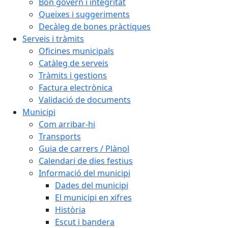
Bon govern i integritat
Queixes i suggeriments
Decàleg de bones pràctiques
Serveis i tràmits
Oficines municipals
Catàleg de serveis
Tràmits i gestions
Factura electrònica
Validació de documents
Municipi
Com arribar-hi
Transports
Guia de carrers / Plànol
Calendari de dies festius
Informació del municipi
Dades del municipi
El municipi en xifres
Història
Escut i bandera