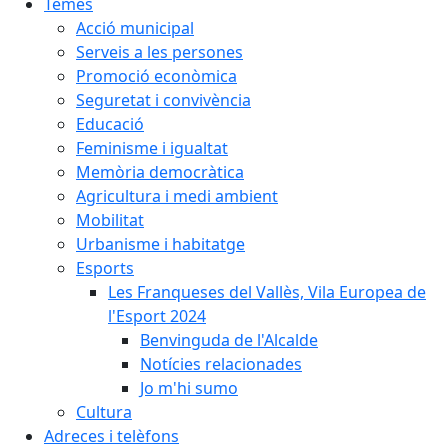
Temes
Acció municipal
Serveis a les persones
Promoció econòmica
Seguretat i convivència
Educació
Feminisme i igualtat
Memòria democràtica
Agricultura i medi ambient
Mobilitat
Urbanisme i habitatge
Esports
Les Franqueses del Vallès, Vila Europea de
l'Esport 2024
Benvinguda de l'Alcalde
Notícies relacionades
Jo m'hi sumo
Cultura
Adreces i telèfons