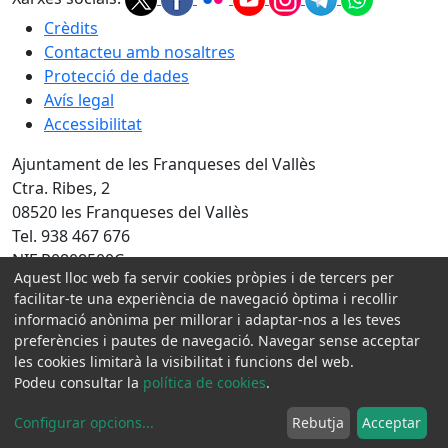
Crèdits
Contacteu amb nosaltres
Protecció de dades
Avís legal
Accessibilitat
Ajuntament de les Franqueses del Vallès
Ctra. Ribes, 2
08520 les Franqueses del Vallès
Tel. 938 467 676
NIF P0808500C
Aquest lloc web fa servir cookies pròpies i de tercers per
facilitar-te una experiència de navegació òptima i recollir
Amb la col·laboració de:
informació anònima per millorar i adaptar-nos a les teves
preferències i pautes de navegació. Navegar sense acceptar
les cookies limitarà la visibilitat i funcions del web.
Podeu consultar la
política de cookies
.
Configurar opcions
...
Rebutja
Acceptar