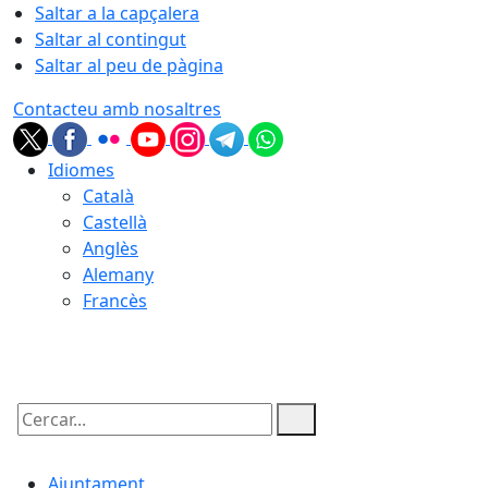
Saltar a la capçalera
Saltar al contingut
Saltar al peu de pàgina
Contacteu amb nosaltres
Idiomes
Català
Castellà
Anglès
Alemany
Francès
09.08.2026 | 05:48
Cercar:
Ajuntament