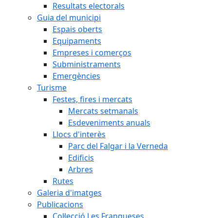
Resultats electorals
Guia del municipi
Espais oberts
Equipaments
Empreses i comerços
Subministraments
Emergències
Turisme
Festes, fires i mercats
Mercats setmanals
Esdeveniments anuals
Llocs d'interès
Parc del Falgar i la Verneda
Edificis
Arbres
Rutes
Galeria d'imatges
Publicacions
Col·lecció Les Franqueses