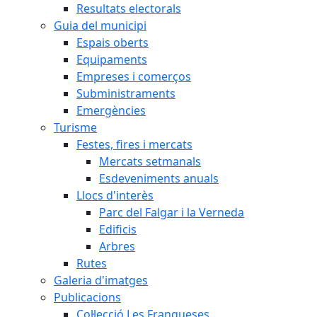
Resultats electorals
Guia del municipi
Espais oberts
Equipaments
Empreses i comerços
Subministraments
Emergències
Turisme
Festes, fires i mercats
Mercats setmanals
Esdeveniments anuals
Llocs d'interès
Parc del Falgar i la Verneda
Edificis
Arbres
Rutes
Galeria d'imatges
Publicacions
Col·lecció Les Franqueses