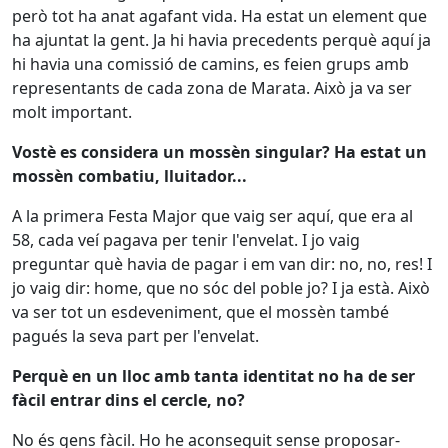
però tot ha anat agafant vida. Ha estat un element que
ha ajuntat la gent. Ja hi havia precedents perquè aquí ja
hi havia una comissió de camins, es feien grups amb
representants de cada zona de Marata. Això ja va ser
molt important.
Vostè es considera un mossèn singular? Ha estat un
mossèn combatiu, lluitador...
A la primera Festa Major que vaig ser aquí, que era al
58, cada veí pagava per tenir l'envelat. I jo vaig
preguntar què havia de pagar i em van dir: no, no, res! I
jo vaig dir: home, que no sóc del poble jo? I ja està. Això
va ser tot un esdeveniment, que el mossèn també
pagués la seva part per l'envelat.
Perquè en un lloc amb tanta identitat no ha de ser
fàcil entrar dins el cercle, no?
No és gens fàcil. Ho he aconseguit sense proposar-