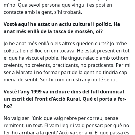
m'ho. Qualsevol persona que vingui i es posi en
contacte amb la gent, s'hi trobarà.
Vostè aquí ha estat un actiu cultural i polític. Ha
anat més enllà de la tasca de mossèn, oi?
Jo he anat més enllà o els altres queden curts? Jo m'he
col·locat en el lloc on em tocava. He estat present en tot
el que ha viscut el poble. He tingut relació amb tothom:
creients, no creients, practicants, no practicants. Per mi
ser a Marata i no formar part de la gent no tindria cap
mena de sentit. Ser-hi com un estrany no té sentit.
Vostè l'any 1999 va incloure dins del full dominical
un escrit del Front d'Acció Rural. Què el porta a fer-
ho?
No vaig ser l'únic que vaig rebre per correu, sense
remitent, un text. El vam llegir i vaig pensar: per què no
fer-ho arribar a la gent? Això va ser així. El que passa és