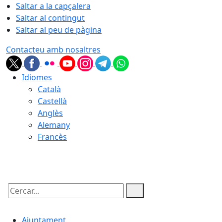
Saltar a la capçalera
Saltar al contingut
Saltar al peu de pàgina
Contacteu amb nosaltres
Idiomes
Català
Castellà
Anglès
Alemany
Francès
08.08.2026 | 15:09
Cercar:
Ajuntament