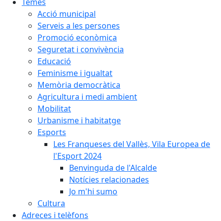
Temes
Acció municipal
Serveis a les persones
Promoció econòmica
Seguretat i convivència
Educació
Feminisme i igualtat
Memòria democràtica
Agricultura i medi ambient
Mobilitat
Urbanisme i habitatge
Esports
Les Franqueses del Vallès, Vila Europea de
l'Esport 2024
Benvinguda de l'Alcalde
Notícies relacionades
Jo m'hi sumo
Cultura
Adreces i telèfons