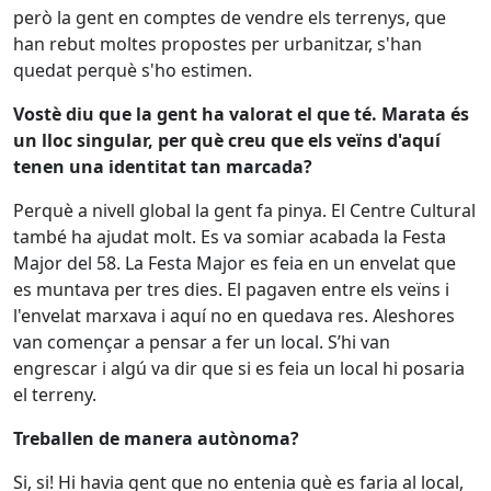
però la gent en comptes de vendre els terrenys, que
han rebut moltes propostes per urbanitzar, s'han
quedat perquè s'ho estimen.
Vostè diu que la gent ha valorat el que té. Marata és
un lloc singular, per què creu que els veïns d'aquí
tenen una identitat tan marcada?
Perquè a nivell global la gent fa pinya. El Centre Cultural
també ha ajudat molt. Es va somiar acabada la Festa
Major del 58. La Festa Major es feia en un envelat que
es muntava per tres dies. El pagaven entre els veïns i
l'envelat marxava i aquí no en quedava res. Aleshores
van començar a pensar a fer un local. S’hi van
engrescar i algú va dir que si es feia un local hi posaria
el terreny.
Treballen de manera autònoma?
Si, si! Hi havia gent que no entenia què es faria al local,