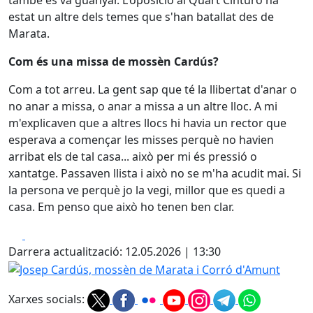
també es va guanyar. L'oposició al Quart Cinturó ha
estat un altre dels temes que s'han batallat des de
Marata.
Com és una missa de mossèn Cardús?
Com a tot arreu. La gent sap que té la llibertat d'anar o
no anar a missa, o anar a missa a un altre lloc. A mi
m'explicaven que a altres llocs hi havia un rector que
esperava a començar les misses perquè no havien
arribat els de tal casa... això per mi és pressió o
xantatge. Passaven llista i això no se m'ha acudit mai. Si
la persona ve perquè jo la vegi, millor que es quedi a
casa. Em penso que això ho tenen ben clar.
Facebook
X
Darrera actualització: 12.05.2026 | 13:30
Josep Cardús, mossèn de Marata i Corró d'Amunt
Xarxes socials: