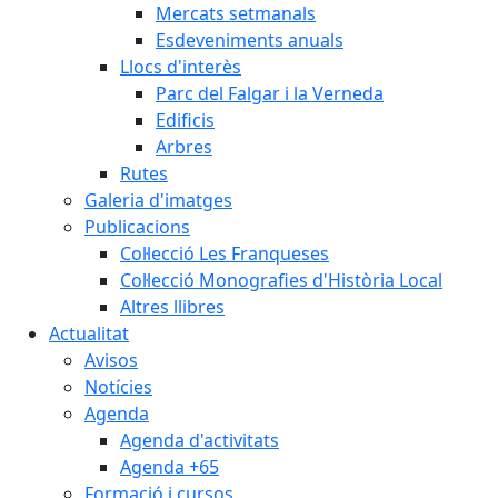
Mercats setmanals
Esdeveniments anuals
Llocs d'interès
Parc del Falgar i la Verneda
Edificis
Arbres
Rutes
Galeria d'imatges
Publicacions
Col·lecció Les Franqueses
Col·lecció Monografies d'Història Local
Altres llibres
Actualitat
Avisos
Notícies
Agenda
Agenda d'activitats
Agenda +65
Formació i cursos