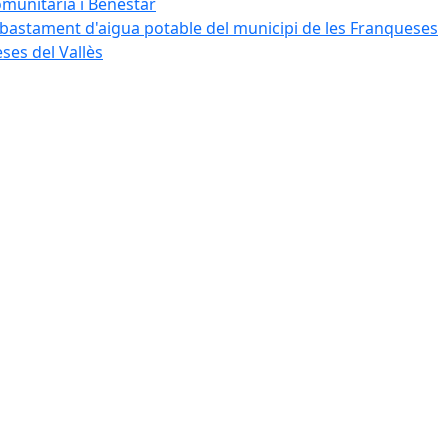
omunitària i Benestar
bastament d'aigua potable del municipi de les Franqueses
ses del Vallès