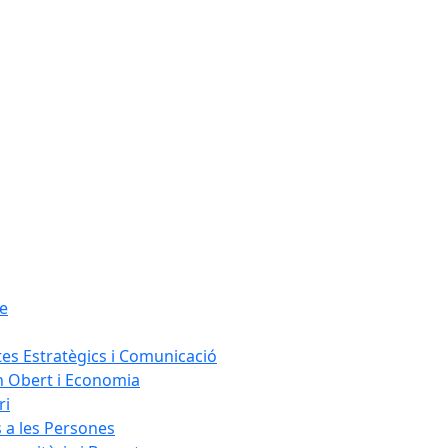
le
tes Estratègics i Comunicació
n Obert i Economia
ri
s a les Persones