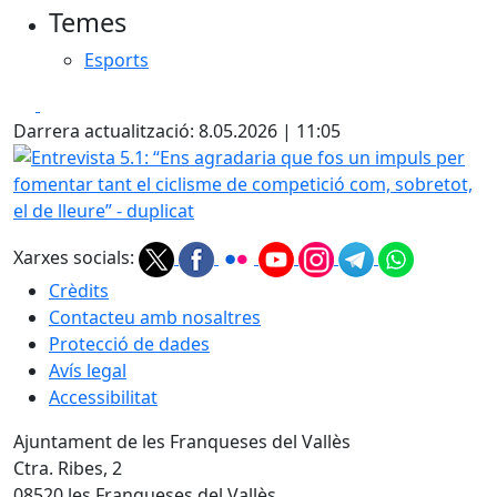
Temes
Esports
Facebook
X
Darrera actualització: 8.05.2026 | 11:05
Entrevista 5.1: “Ens agradaria que fos un impuls per foment
Xarxes socials:
Crèdits
Contacteu amb nosaltres
Protecció de dades
Avís legal
Accessibilitat
Ajuntament de les Franqueses del Vallès
Ctra. Ribes, 2
08520 les Franqueses del Vallès