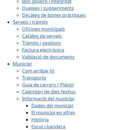
Bon govern i integritat
Queixes i suggeriments
Decàleg de bones pràctiques
Serveis i tràmits
Oficines municipals
Catàleg de serveis
Tràmits i gestions
Factura electrònica
Validació de documents
Municipi
Com arribar-hi
Transports
Guia de carrers / Plànol
Calendari de dies festius
Informació del municipi
Dades del municipi
El municipi en xifres
Història
Escut i bandera