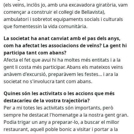
(els veïns, inclòs jo, amb una excavadora giratòria, vam
començar a construir el col·legi de Bellavista),
ambulatori i sobretot equipaments socials i culturals
que fomentessin la vida comunitària.
La societat ha anat canviat amb el pas dels anys,
com ha afectat les associacions de veïns? La gent hi
participa tant com abans?
Afecta el fet que avui hi ha moltes més entitats i a la
gent li costa més participar. Abans els mateixos veïns
anàvem d'excursió, preparàvem les festes... i ara la
societat no s'involucra tant com abans.
Quines són les activitats o les accions que més
destacaríeu de la vostra trajectòria?
Per a mi totes les activitats són importants, però
sempre he destacat l'homenatge a la nostra gent gran.
Podia trigar un any a preparar-lo, a buscar el millor
restaurant, aquell poble bonic a visitar i portar a la