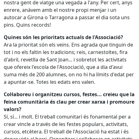
nostra gent de viatge una vegada a l'any. Per cert, anys
enrere, anàvem amb el nostre propi menjar i un
autocar a Girona o Tarragona a passar el dia sota uns
pins. Quins records!
Quines són les prioritats actuals de l'Associació?
Ara la prioritat són els veïns. Ens agrada que tinguin de
tot i no els faltin les tradicions; reis, carnestoltes, fira
d'abril, revetlla de Sant Joan... i sobretot les activitats
que ofereix l'escola de l'Associació, que a dia d'avui
suma més de 200 alumnes, on no hi ha límits d'edat per
a apuntar-se. Totes les edats ens valen.
Col·laboreu i organitzeu cursos, festes... creieu que la
feina comunitària és clau per crear xarxa i promoure
valors?
Sí, sí... i molt. El treball comunitari és fonamental per a
crear vincle a través de les festes populars, activitats,
cursos, etcètera. El treball de l'Associació ha estat i és