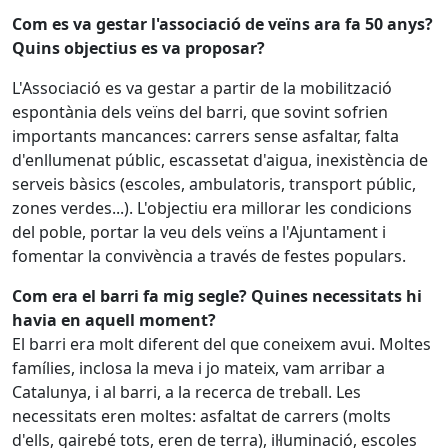
Com es va gestar l'associació de veïns ara fa 50 anys?
Quins objectius es va proposar?
L'Associació es va gestar a partir de la mobilització
espontània dels veïns del barri, que sovint sofrien
importants mancances: carrers sense asfaltar, falta
d'enllumenat públic, escassetat d'aigua, inexistència de
serveis bàsics (escoles, ambulatoris, transport públic,
zones verdes...). L'objectiu era millorar les condicions
del poble, portar la veu dels veïns a l'Ajuntament i
fomentar la convivència a través de festes populars.
Com era el barri fa mig segle? Quines necessitats hi
havia en aquell moment?
El barri era molt diferent del que coneixem avui. Moltes
famílies, inclosa la meva i jo mateix, vam arribar a
Catalunya, i al barri, a la recerca de treball. Les
necessitats eren moltes: asfaltat de carrers (molts
d'ells, gairebé tots, eren de terra), il·luminació, escoles