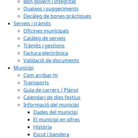
Bon govern i integritat
Queixes i suggeriments
Decàleg de bones pràctiques
Serveis i tràmits
Oficines municipals
Catàleg de serveis
Tràmits i gestions
Factura electrònica
Validació de documents
Municipi
Com arribar-hi
Transports
Guia de carrers / Plànol
Calendari de dies festius
Informació del municipi
Dades del municipi
El municipi en xifres
Història
Escut i bandera