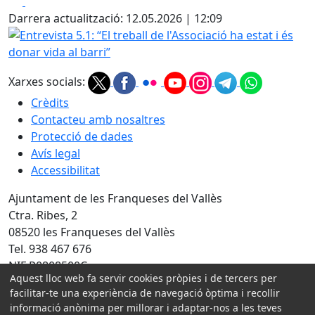
Facebook
X
Darrera actualització: 12.05.2026 | 12:09
Entrevista 5.1: “El treball de l'Associació ha estat i és donar
Xarxes socials:
Crèdits
Contacteu amb nosaltres
Protecció de dades
Avís legal
Accessibilitat
Ajuntament de les Franqueses del Vallès
Ctra. Ribes, 2
08520 les Franqueses del Vallès
Tel. 938 467 676
NIF P0808500C
Aquest lloc web fa servir cookies pròpies i de tercers per
facilitar-te una experiència de navegació òptima i recollir
Amb la col·laboració de:
informació anònima per millorar i adaptar-nos a les teves