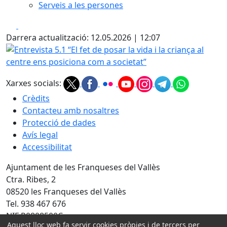
Serveis a les persones
Facebook
X
Darrera actualització: 12.05.2026 | 12:07
Entrevista 5.1 “El fet de posar la vida i la criança al centr
Xarxes socials:
Crèdits
Contacteu amb nosaltres
Protecció de dades
Avís legal
Accessibilitat
Ajuntament de les Franqueses del Vallès
Ctra. Ribes, 2
08520 les Franqueses del Vallès
Tel. 938 467 676
NIF P0808500C
Aquest lloc web fa servir cookies pròpies i de tercers per