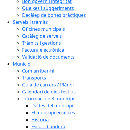
Bon govern i integritat
Queixes i suggeriments
Decàleg de bones pràctiques
Serveis i tràmits
Oficines municipals
Catàleg de serveis
Tràmits i gestions
Factura electrònica
Validació de documents
Municipi
Com arribar-hi
Transports
Guia de carrers / Plànol
Calendari de dies festius
Informació del municipi
Dades del municipi
El municipi en xifres
Història
Escut i bandera