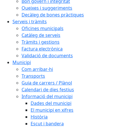
Bon govern i integritat
Queixes i suggeriments
Decàleg de bones pràctiques
Serveis i tràmits
Oficines municipals
Catàleg de serveis
Tràmits i gestions
Factura electrònica
Validació de documents
Municipi
Com arribar-hi
Transports
Guia de carrers / Plànol
Calendari de dies festius
Informació del municipi
Dades del municipi
El municipi en xifres
Història
Escut i bandera