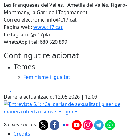
Les Franqueses del Vallès, l'Ametlla del Vallès, Figaró-
Montmany, la Garriga i Tagamanent.
Correu electrònic: info@c17.cat
Pàgina web:
www.c17.cat
Instagram: @c17pla
WhatsApp i tel: 680 520 899
Contingut relacionat
Temes
Feminisme i igualtat
Facebook
X
Darrera actualització: 12.05.2026 | 12:09
Entrevista 5.1: “Cal parlar de sexualitat i plaer de manera
Xarxes socials:
Crèdits