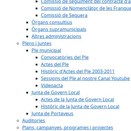
Comissió de seguiment del contracte d'a
Comissió de Nomenclàtor de les Franque
Comissió de Sequera
Òrgans consultius
Òrgans supramunicipals
Altres administracions
Plens i juntes
Ple municipal
Convocatòries del Ple
Actes del Ple
Històric d'Actes del Ple 2003-2011
Sessions del Ple al nostre Canal Youtube
Videoacta
Junta de Govern Local
Actes de la Junta de Govern Local
Històric de la Junta de Govern Local
Junta de Portaveus
Auditories
Plans, campanyes, programes i projectes