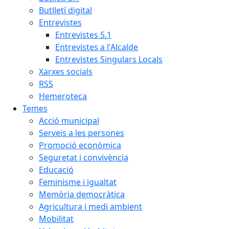
Butlletí digital
Entrevistes
Entrevistes 5.1
Entrevistes a l'Alcalde
Entrevistes Singulars Locals
Xarxes socials
RSS
Hemeroteca
Temes
Acció municipal
Serveis a les persones
Promoció econòmica
Seguretat i convivència
Educació
Feminisme i igualtat
Memòria democràtica
Agricultura i medi ambient
Mobilitat