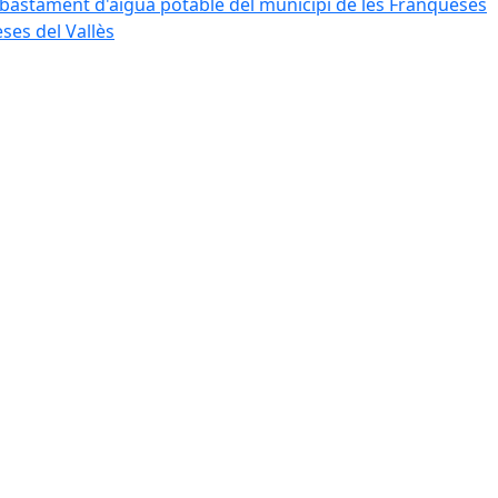
bastament d'aigua potable del municipi de les Franqueses
ses del Vallès