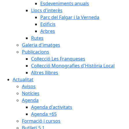
Esdeveniments anuals
Llocs d'interès
Parc del Falgar i la Verneda
Edificis
Arbres
Rutes
Galeria d'imatges
Publicacions
Col·lecció Les Franqueses
Col·lecció Monografies d'Història Local
Altres llibres
Actualitat
Avisos
Notícies
Agenda
Agenda d'activitats
Agenda +65
Formació i cursos
Butlletí 5.1