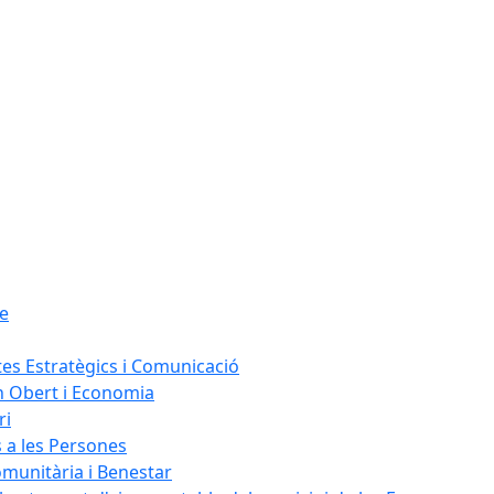
le
tes Estratègics i Comunicació
n Obert i Economia
ri
s a les Persones
omunitària i Benestar