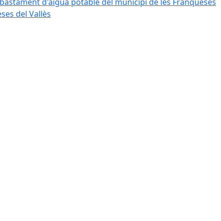
bastament d'aigua potable del municipi de les Franqueses
ses del Vallès