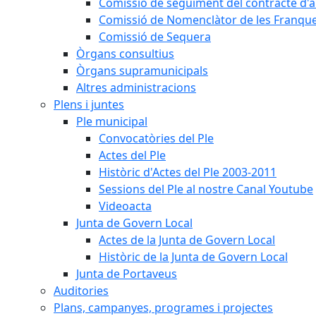
Comissió de seguiment del contracte d'a
Comissió de Nomenclàtor de les Franque
Comissió de Sequera
Òrgans consultius
Òrgans supramunicipals
Altres administracions
Plens i juntes
Ple municipal
Convocatòries del Ple
Actes del Ple
Històric d'Actes del Ple 2003-2011
Sessions del Ple al nostre Canal Youtube
Videoacta
Junta de Govern Local
Actes de la Junta de Govern Local
Històric de la Junta de Govern Local
Junta de Portaveus
Auditories
Plans, campanyes, programes i projectes