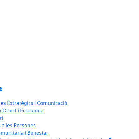
le
tes Estratègics i Comunicació
n Obert i Economia
ri
s a les Persones
omunitària i Benestar