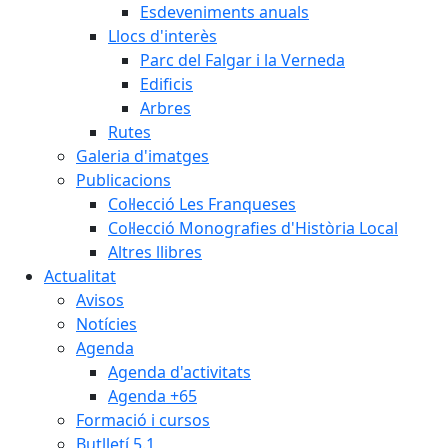
Esdeveniments anuals
Llocs d'interès
Parc del Falgar i la Verneda
Edificis
Arbres
Rutes
Galeria d'imatges
Publicacions
Col·lecció Les Franqueses
Col·lecció Monografies d'Història Local
Altres llibres
Actualitat
Avisos
Notícies
Agenda
Agenda d'activitats
Agenda +65
Formació i cursos
Butlletí 5.1