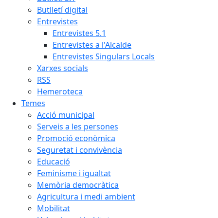
Butlletí digital
Entrevistes
Entrevistes 5.1
Entrevistes a l'Alcalde
Entrevistes Singulars Locals
Xarxes socials
RSS
Hemeroteca
Temes
Acció municipal
Serveis a les persones
Promoció econòmica
Seguretat i convivència
Educació
Feminisme i igualtat
Memòria democràtica
Agricultura i medi ambient
Mobilitat