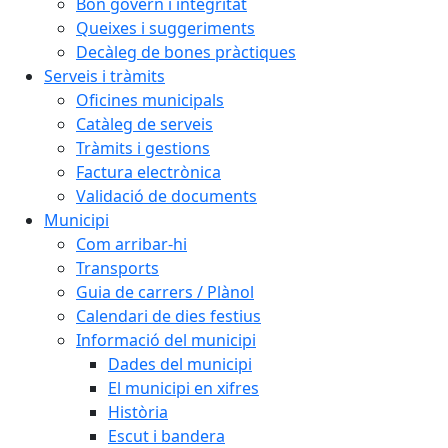
Bon govern i integritat
Queixes i suggeriments
Decàleg de bones pràctiques
Serveis i tràmits
Oficines municipals
Catàleg de serveis
Tràmits i gestions
Factura electrònica
Validació de documents
Municipi
Com arribar-hi
Transports
Guia de carrers / Plànol
Calendari de dies festius
Informació del municipi
Dades del municipi
El municipi en xifres
Història
Escut i bandera