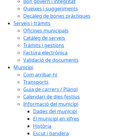
Bon govern i integritat
Queixes i suggeriments
Decàleg de bones pràctiques
Serveis i tràmits
Oficines municipals
Catàleg de serveis
Tràmits i gestions
Factura electrònica
Validació de documents
Municipi
Com arribar-hi
Transports
Guia de carrers / Plànol
Calendari de dies festius
Informació del municipi
Dades del municipi
El municipi en xifres
Història
Escut i bandera