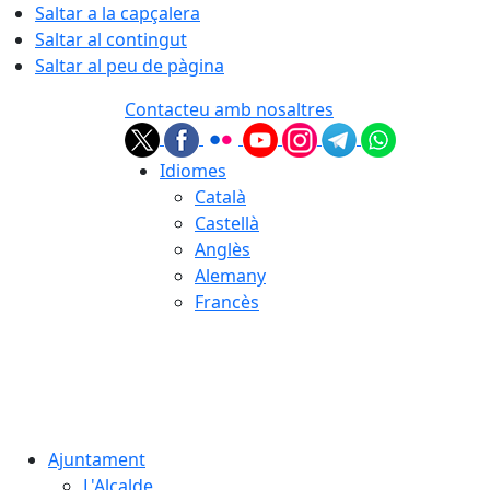
Saltar a la capçalera
Saltar al contingut
Saltar al peu de pàgina
Contacteu amb nosaltres
Idiomes
Català
Castellà
Anglès
Alemany
Francès
08.08.2026 | 15:10
Ajuntament
L'Alcalde