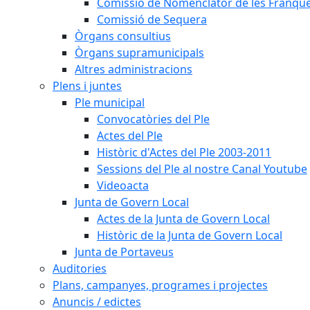
Comissió de Nomenclàtor de les Franque
Comissió de Sequera
Òrgans consultius
Òrgans supramunicipals
Altres administracions
Plens i juntes
Ple municipal
Convocatòries del Ple
Actes del Ple
Històric d'Actes del Ple 2003-2011
Sessions del Ple al nostre Canal Youtube
Videoacta
Junta de Govern Local
Actes de la Junta de Govern Local
Històric de la Junta de Govern Local
Junta de Portaveus
Auditories
Plans, campanyes, programes i projectes
Anuncis / edictes