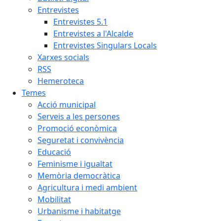
Entrevistes
Entrevistes 5.1
Entrevistes a l'Alcalde
Entrevistes Singulars Locals
Xarxes socials
RSS
Hemeroteca
Temes
Acció municipal
Serveis a les persones
Promoció econòmica
Seguretat i convivència
Educació
Feminisme i igualtat
Memòria democràtica
Agricultura i medi ambient
Mobilitat
Urbanisme i habitatge