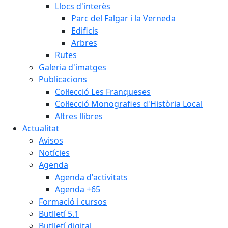
Llocs d'interès
Parc del Falgar i la Verneda
Edificis
Arbres
Rutes
Galeria d'imatges
Publicacions
Col·lecció Les Franqueses
Col·lecció Monografies d'Història Local
Altres llibres
Actualitat
Avisos
Notícies
Agenda
Agenda d'activitats
Agenda +65
Formació i cursos
Butlletí 5.1
Butlletí digital