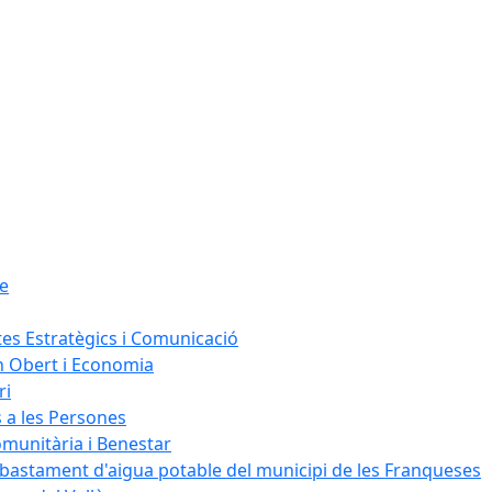
le
tes Estratègics i Comunicació
n Obert i Economia
ri
s a les Persones
omunitària i Benestar
bastament d'aigua potable del municipi de les Franqueses