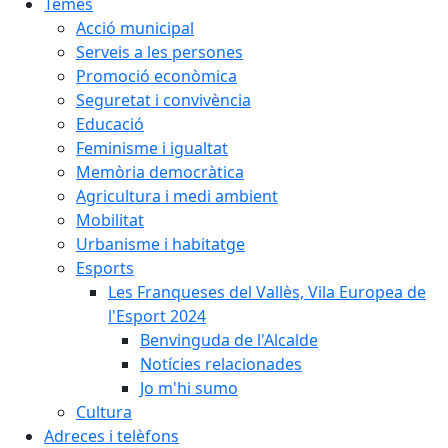
Temes
Acció municipal
Serveis a les persones
Promoció econòmica
Seguretat i convivència
Educació
Feminisme i igualtat
Memòria democràtica
Agricultura i medi ambient
Mobilitat
Urbanisme i habitatge
Esports
Les Franqueses del Vallès, Vila Europea de
l'Esport 2024
Benvinguda de l'Alcalde
Notícies relacionades
Jo m'hi sumo
Cultura
Adreces i telèfons