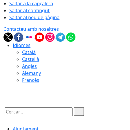
Saltar a la capçalera
Saltar al contingut
Saltar al peu de pàgina
Contacteu amb nosaltres
Idiomes
Català
Castellà
Anglès
Alemany
Francès
06.08.2026 | 22:35
Cercar:
Ajuntament