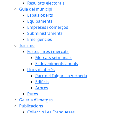
Resultats electorals
Guia del municipi
Espais oberts
Equipaments
Empreses i comerços
Subministraments
Emergències
Turisme
Festes, fires i mercats
Mercats setmanals
Esdeveniments anuals
Llocs d'interès
Parc del Falgar i la Verneda
Edificis
Arbres
Rutes
Galeria d'imatges
Publicacions
Col·lecció Les Franqueses