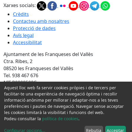
Xarxes socials:
Crèdits
Contacteu amb nosaltres
Protecció de dades
Avís legal
Accessibilitat
Ajuntament de les Franqueses del Vallès
Ctra. Ribes, 2
08520 les Franqueses del Vallès
Tel. 938 467 676
NIF P0808500C
Aquest lloc web fa servir cookies pròpies i de tercers per
Amb la col·laboració de:
facilitar-te una experiència de navegació òptima i recollir
informació anònima per millorar i adaptar-nos a les teves
preferències i pautes de navegació. Navegar sense acceptar
les cookies limitarà la visibilitat i funcions del web.
Podeu consultar la
política de cookies
.
Configurar opcions
...
Rebutja
Acceptar