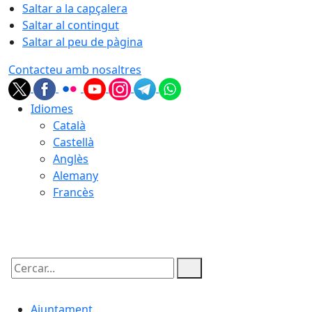
Saltar a la capçalera
Saltar al contingut
Saltar al peu de pàgina
Contacteu amb nosaltres
Idiomes
Català
Castellà
Anglès
Alemany
Francès
06.08.2026 | 22:00
Cercar:
Ajuntament