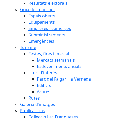
Resultats electorals
Guia del municipi
Espais oberts
Equipaments
Empreses i comerços
Subministraments
Emergències
Turisme
Festes, fires i mercats
Mercats setmanals
Esdeveniments anuals
Llocs d'interès
Parc del Falgar i la Verneda
Edificis
Arbres
Rutes
Galeria d'imatges
Publicacions
Col·lecció Les Franqueses