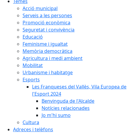
Temes
Acció municipal
Serveis a les persones
Promoció econòmica
Seguretat i convivència
Educació
Feminisme i igualtat
Memòria democràtica
Agricultura i medi ambient
Mobilitat
Urbanisme i habitatge
Esports
Les Franqueses del Vallès, Vila Europea de
l'Esport 2024
Benvinguda de l'Alcalde
Notícies relacionades
Jo m'hi sumo
Cultura
Adreces i telèfons