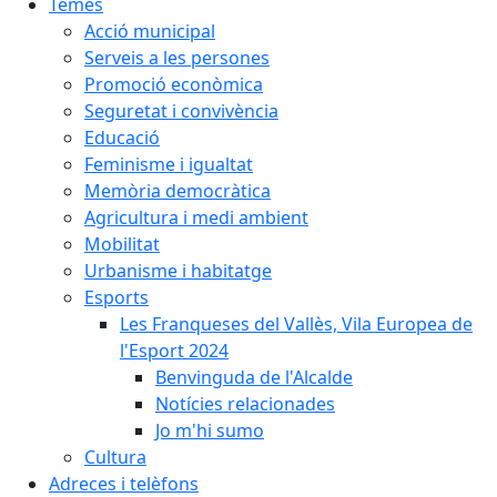
Temes
Acció municipal
Serveis a les persones
Promoció econòmica
Seguretat i convivència
Educació
Feminisme i igualtat
Memòria democràtica
Agricultura i medi ambient
Mobilitat
Urbanisme i habitatge
Esports
Les Franqueses del Vallès, Vila Europea de
l'Esport 2024
Benvinguda de l'Alcalde
Notícies relacionades
Jo m'hi sumo
Cultura
Adreces i telèfons