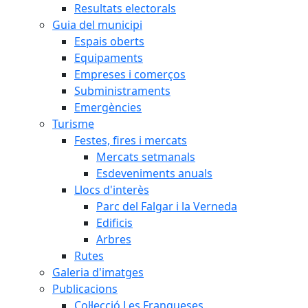
Resultats electorals
Guia del municipi
Espais oberts
Equipaments
Empreses i comerços
Subministraments
Emergències
Turisme
Festes, fires i mercats
Mercats setmanals
Esdeveniments anuals
Llocs d'interès
Parc del Falgar i la Verneda
Edificis
Arbres
Rutes
Galeria d'imatges
Publicacions
Col·lecció Les Franqueses