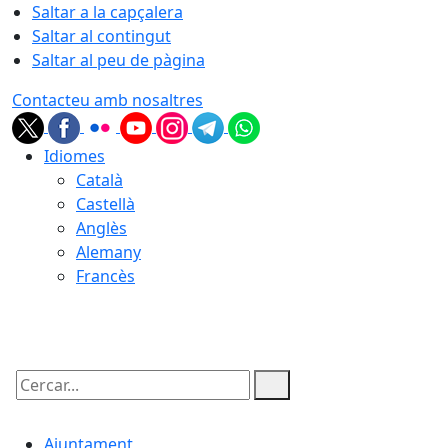
Saltar a la capçalera
Saltar al contingut
Saltar al peu de pàgina
Contacteu amb nosaltres
Idiomes
Català
Castellà
Anglès
Alemany
Francès
07.08.2026 | 03:57
Cercar:
Ajuntament