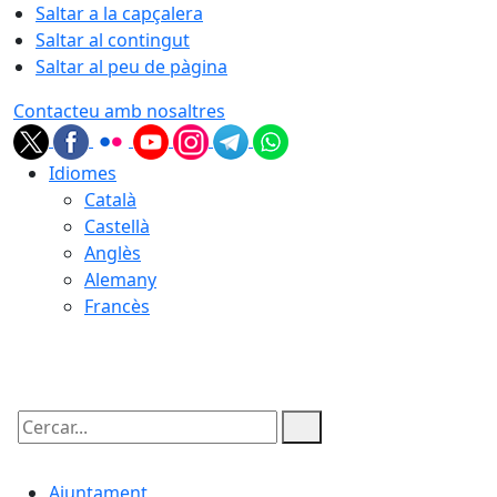
Saltar a la capçalera
Saltar al contingut
Saltar al peu de pàgina
Contacteu amb nosaltres
Idiomes
Català
Castellà
Anglès
Alemany
Francès
07.08.2026 | 18:45
Cercar:
Ajuntament