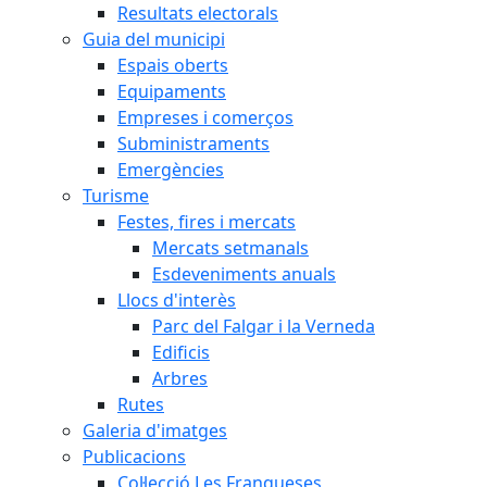
Resultats electorals
Guia del municipi
Espais oberts
Equipaments
Empreses i comerços
Subministraments
Emergències
Turisme
Festes, fires i mercats
Mercats setmanals
Esdeveniments anuals
Llocs d'interès
Parc del Falgar i la Verneda
Edificis
Arbres
Rutes
Galeria d'imatges
Publicacions
Col·lecció Les Franqueses