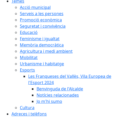
Temes
Acció municipal
Serveis a les persones
Promoció econòmica
Seguretat i convivència
Educació
Feminisme i igualtat
Memòria democràtica
Agricultura i medi ambient
Mobilitat
Urbanisme i habitatge
Esports
Les Franqueses del Vallès, Vila Europea de
l'Esport 2024
Benvinguda de l'Alcalde
Notícies relacionades
Jo m'hi sumo
Cultura
Adreces i telèfons