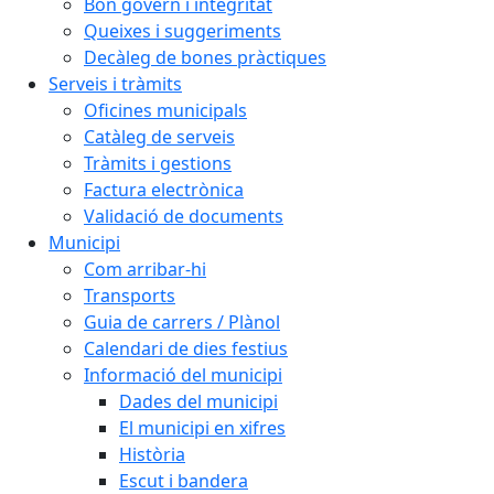
Bon govern i integritat
Queixes i suggeriments
Decàleg de bones pràctiques
Serveis i tràmits
Oficines municipals
Catàleg de serveis
Tràmits i gestions
Factura electrònica
Validació de documents
Municipi
Com arribar-hi
Transports
Guia de carrers / Plànol
Calendari de dies festius
Informació del municipi
Dades del municipi
El municipi en xifres
Història
Escut i bandera