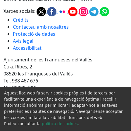
Xarxes socials:
Crèdits
Contacteu amb nosaltres
Protecció de dades
Avís legal
Accessibilitat
Ajuntament de les Franqueses del Vallès
Ctra. Ribes, 2
08520 les Franqueses del Vallès
Tel. 938 467 676
NIF P0808500C
Aquest lloc web fa servir cookies pròpies i de tercers per
facilitar-te una experiència de navegació òptima i recollir
Amb la col·laboració de:
informació anònima per millorar i adaptar-nos a les teves
preferències i pautes de navegació. Navegar sense acceptar
les cookies limitarà la visibilitat i funcions del web.
Podeu consultar la
política de cookies
.