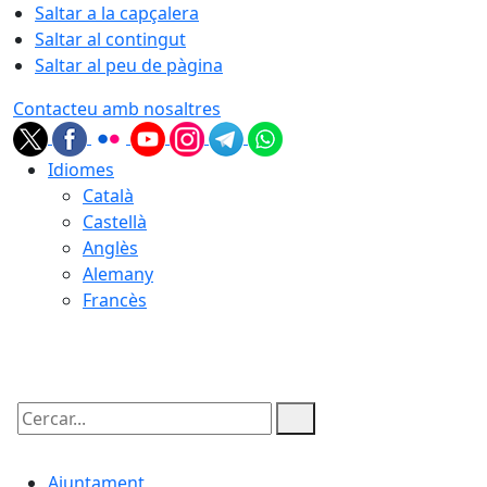
Saltar a la capçalera
Saltar al contingut
Saltar al peu de pàgina
Contacteu amb nosaltres
Idiomes
Català
Castellà
Anglès
Alemany
Francès
08.08.2026 | 02:54
Cercar:
Ajuntament