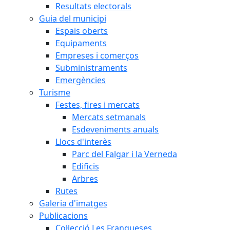
Resultats electorals
Guia del municipi
Espais oberts
Equipaments
Empreses i comerços
Subministraments
Emergències
Turisme
Festes, fires i mercats
Mercats setmanals
Esdeveniments anuals
Llocs d'interès
Parc del Falgar i la Verneda
Edificis
Arbres
Rutes
Galeria d'imatges
Publicacions
Col·lecció Les Franqueses