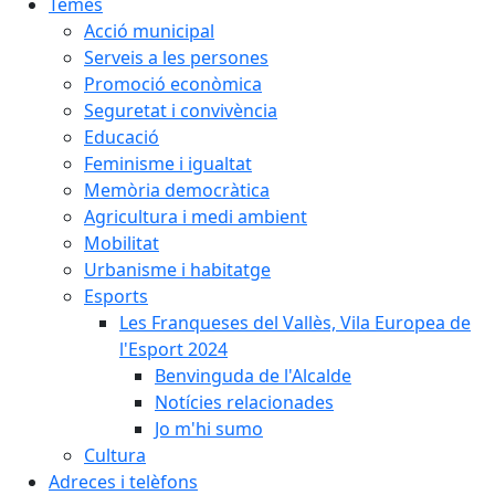
Temes
Acció municipal
Serveis a les persones
Promoció econòmica
Seguretat i convivència
Educació
Feminisme i igualtat
Memòria democràtica
Agricultura i medi ambient
Mobilitat
Urbanisme i habitatge
Esports
Les Franqueses del Vallès, Vila Europea de
l'Esport 2024
Benvinguda de l'Alcalde
Notícies relacionades
Jo m'hi sumo
Cultura
Adreces i telèfons