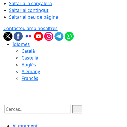
Saltar a la capçalera
Saltar al contingut
Saltar al peu de pàgina
Contacteu amb nosaltres
Idiomes
Català
Castellà
Anglès
Alemany
Francès
08.08.2026 | 15:36
Cercar:
Ajuntament