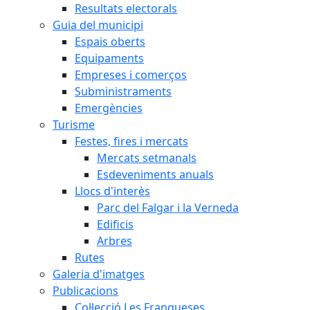
Resultats electorals
Guia del municipi
Espais oberts
Equipaments
Empreses i comerços
Subministraments
Emergències
Turisme
Festes, fires i mercats
Mercats setmanals
Esdeveniments anuals
Llocs d'interès
Parc del Falgar i la Verneda
Edificis
Arbres
Rutes
Galeria d'imatges
Publicacions
Col·lecció Les Franqueses