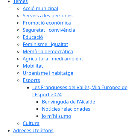
Temes
Acció municipal
Serveis a les persones
Promoció econòmica
Seguretat i convivència
Educació
Feminisme i igualtat
Memòria democràtica
Agricultura i medi ambient
Mobilitat
Urbanisme i habitatge
Esports
Les Franqueses del Vallès, Vila Europea de
l'Esport 2024
Benvinguda de l'Alcalde
Notícies relacionades
Jo m'hi sumo
Cultura
Adreces i telèfons