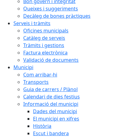
Bon govern i integritat
Queixes i suggeriments
Decàleg de bones pràctiques
Serveis i tràmits
Oficines municipals
Catàleg de serveis
Tràmits i gestions
Factura electrònica
Validació de documents
Municipi
Com arribar-hi
Transports
Guia de carrers / Plànol
Calendari de dies festius
Informació del municipi
Dades del municipi
El municipi en xifres
Història
Escut i bandera