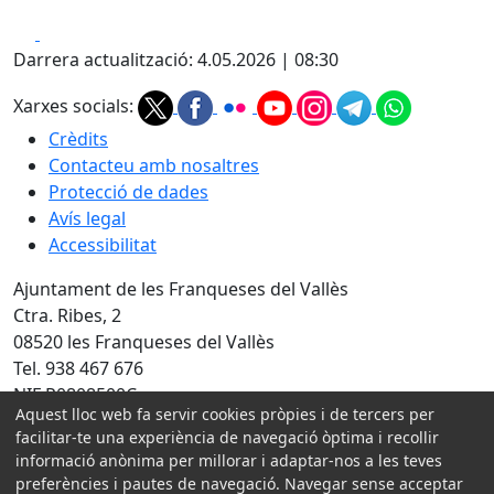
Facebook
X
Darrera actualització: 4.05.2026 | 08:30
Xarxes socials:
Crèdits
Contacteu amb nosaltres
Protecció de dades
Avís legal
Accessibilitat
Ajuntament de les Franqueses del Vallès
Ctra. Ribes, 2
08520 les Franqueses del Vallès
Tel. 938 467 676
NIF P0808500C
Aquest lloc web fa servir cookies pròpies i de tercers per
facilitar-te una experiència de navegació òptima i recollir
Amb la col·laboració de:
informació anònima per millorar i adaptar-nos a les teves
preferències i pautes de navegació. Navegar sense acceptar