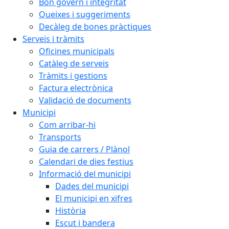
Bon govern i integritat
Queixes i suggeriments
Decàleg de bones pràctiques
Serveis i tràmits
Oficines municipals
Catàleg de serveis
Tràmits i gestions
Factura electrònica
Validació de documents
Municipi
Com arribar-hi
Transports
Guia de carrers / Plànol
Calendari de dies festius
Informació del municipi
Dades del municipi
El municipi en xifres
Història
Escut i bandera