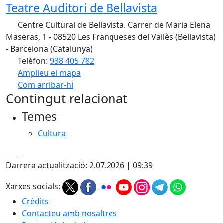
Teatre Auditori de Bellavista
Centre Cultural de Bellavista. Carrer de Maria Elena
Maseras, 1 - 08520 Les Franqueses del Vallès (Bellavista)
- Barcelona (Catalunya)
Telèfon:
938 405 782
Amplieu el mapa
Com arribar-hi
Leaflet
| ©
OpenStreetMap
contributors
Contingut relacionat
+
Temes
−
Cultura
Facebook
X
Darrera actualització: 2.07.2026 | 09:39
Xarxes socials:
Crèdits
Contacteu amb nosaltres