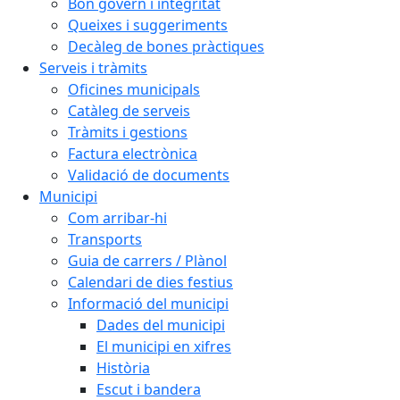
Bon govern i integritat
Queixes i suggeriments
Decàleg de bones pràctiques
Serveis i tràmits
Oficines municipals
Catàleg de serveis
Tràmits i gestions
Factura electrònica
Validació de documents
Municipi
Com arribar-hi
Transports
Guia de carrers / Plànol
Calendari de dies festius
Informació del municipi
Dades del municipi
El municipi en xifres
Història
Escut i bandera