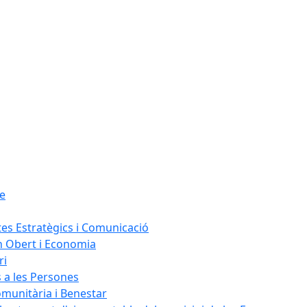
le
tes Estratègics i Comunicació
n Obert i Economia
ri
s a les Persones
omunitària i Benestar