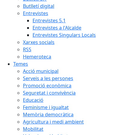
Butlletí digital
Entrevistes
Entrevistes 5.1
Entrevistes a l'Alcalde
Entrevistes Singulars Locals
Xarxes socials
RSS
Hemeroteca
Temes
Acció municipal
Serveis a les persones
Promoció econòmica
Seguretat i convivència
Educació
Feminisme i igualtat
Memòria democràtica
Agricultura i medi ambient
Mobilitat