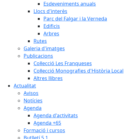
Esdeveniments anuals
Llocs d'interès
Parc del Falgar i la Verneda
Edificis
Arbres
Rutes
Galeria d'imatges
Publicacions
Col·lecció Les Franqueses
Col·lecció Monografies d'Història Local
Altres llibres
Actualitat
Avisos
Notícies
Agenda
Agenda d'activitats
Agenda +65
Formació i cursos
Butlletí 5.1