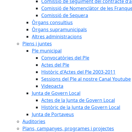
Comissió de seguiment del contracte d'a
Comissió de Nomenclàtor de les Franque
Comissió de Sequera
Òrgans consultius
Òrgans supramunicipals
Altres administracions
Plens i juntes
Ple municipal
Convocatòries del Ple
Actes del Ple
Històric d'Actes del Ple 2003-2011
Sessions del Ple al nostre Canal Youtube
Videoacta
Junta de Govern Local
Actes de la Junta de Govern Local
Històric de la Junta de Govern Local
Junta de Portaveus
Auditories
Plans, campanyes, programes i projectes