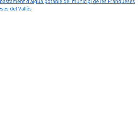
bastament d'aigua potable del municipi de les Franqueses
ses del Vallès