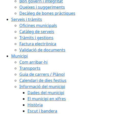
Bon govern i integritat
Queixes i suggeriments
Decàleg de bones pràctiques
Serveis i tràmits
Oficines municipals
Catàleg de serveis
Tràmits i gestions
Factura electrònica
Validació de documents
Municipi
Com arribar-hi
Transports
Guia de carrers / Plànol
Calendari de dies festius
Informació del municipi
Dades del municipi
El municipi en xifres
Història
Escut i bandera