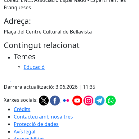
Col·lab. ENEI. Associació Espai Nadó - Espai Infant les
Franqueses
Adreça:
Plaça del Centre Cultural de Bellavista
Contingut relacionat
Temes
Educació
Facebook
X
Darrera actualització: 3.06.2026 | 11:35
Xarxes socials:
Crèdits
Contacteu amb nosaltres
Protecció de dades
Avís legal