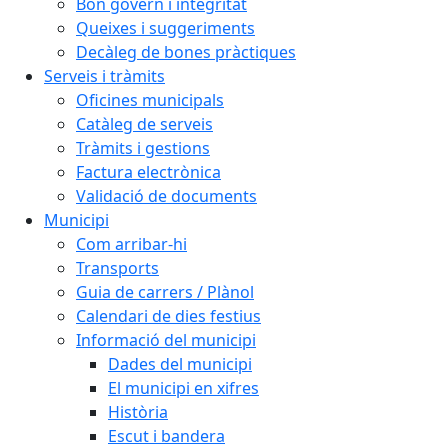
Bon govern i integritat
Queixes i suggeriments
Decàleg de bones pràctiques
Serveis i tràmits
Oficines municipals
Catàleg de serveis
Tràmits i gestions
Factura electrònica
Validació de documents
Municipi
Com arribar-hi
Transports
Guia de carrers / Plànol
Calendari de dies festius
Informació del municipi
Dades del municipi
El municipi en xifres
Història
Escut i bandera