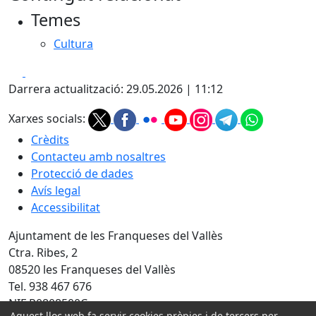
Temes
Cultura
Facebook
X
Darrera actualització: 29.05.2026 | 11:12
Xarxes socials:
Crèdits
Contacteu amb nosaltres
Protecció de dades
Avís legal
Accessibilitat
Ajuntament de les Franqueses del Vallès
Ctra. Ribes, 2
08520 les Franqueses del Vallès
Tel. 938 467 676
NIF P0808500C
Aquest lloc web fa servir cookies pròpies i de tercers per