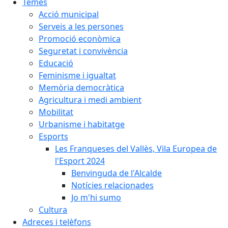
Temes
Acció municipal
Serveis a les persones
Promoció econòmica
Seguretat i convivència
Educació
Feminisme i igualtat
Memòria democràtica
Agricultura i medi ambient
Mobilitat
Urbanisme i habitatge
Esports
Les Franqueses del Vallès, Vila Europea de
l'Esport 2024
Benvinguda de l'Alcalde
Notícies relacionades
Jo m'hi sumo
Cultura
Adreces i telèfons