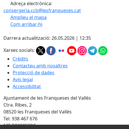
Adreça electrònica:
consergeria.ccb@lesfranqueses.cat
Amplieu el mapa
Com arribar-hi
Leaflet
| ©
OpenStreetMap
contributors
Facebook
X
+
Darrera actualització: 26.05.2026 | 12:35
−
Xarxes socials:
Crèdits
Contacteu amb nosaltres
Protecció de dades
Avís legal
Accessibilitat
Ajuntament de les Franqueses del Vallès
Ctra. Ribes, 2
08520 les Franqueses del Vallès
Tel. 938 467 676
NIF P0808500C