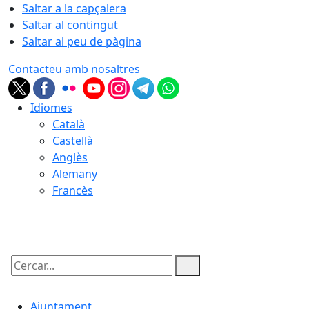
Saltar a la capçalera
Saltar al contingut
Saltar al peu de pàgina
Contacteu amb nosaltres
Idiomes
Català
Castellà
Anglès
Alemany
Francès
09.08.2026 | 08:08
Cercar:
Ajuntament