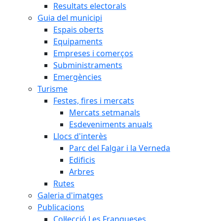
Resultats electorals
Guia del municipi
Espais oberts
Equipaments
Empreses i comerços
Subministraments
Emergències
Turisme
Festes, fires i mercats
Mercats setmanals
Esdeveniments anuals
Llocs d'interès
Parc del Falgar i la Verneda
Edificis
Arbres
Rutes
Galeria d'imatges
Publicacions
Col·lecció Les Franqueses