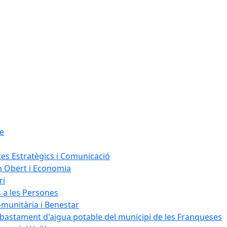
le
tes Estratègics i Comunicació
n Obert i Economia
ri
s a les Persones
omunitària i Benestar
bastament d'aigua potable del municipi de les Franqueses