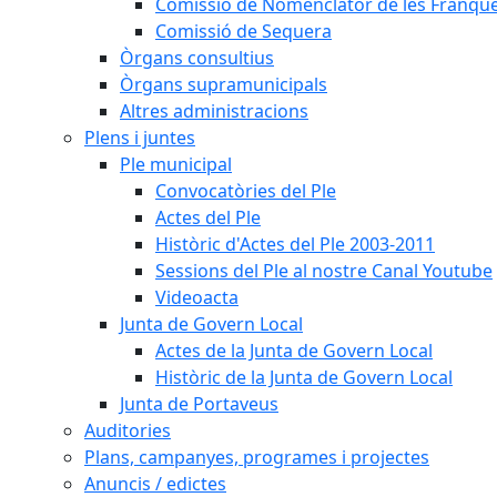
Comissió de Nomenclàtor de les Franque
Comissió de Sequera
Òrgans consultius
Òrgans supramunicipals
Altres administracions
Plens i juntes
Ple municipal
Convocatòries del Ple
Actes del Ple
Històric d'Actes del Ple 2003-2011
Sessions del Ple al nostre Canal Youtube
Videoacta
Junta de Govern Local
Actes de la Junta de Govern Local
Històric de la Junta de Govern Local
Junta de Portaveus
Auditories
Plans, campanyes, programes i projectes
Anuncis / edictes