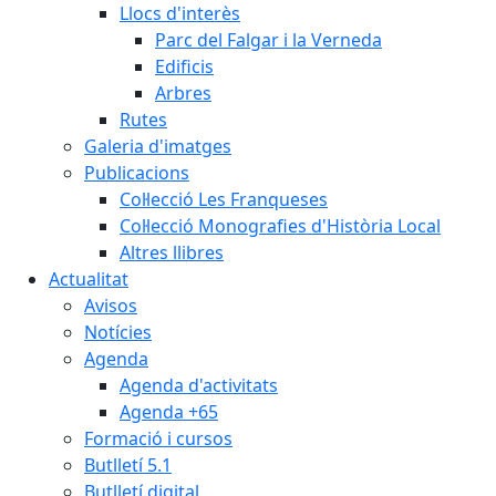
Llocs d'interès
Parc del Falgar i la Verneda
Edificis
Arbres
Rutes
Galeria d'imatges
Publicacions
Col·lecció Les Franqueses
Col·lecció Monografies d'Història Local
Altres llibres
Actualitat
Avisos
Notícies
Agenda
Agenda d'activitats
Agenda +65
Formació i cursos
Butlletí 5.1
Butlletí digital