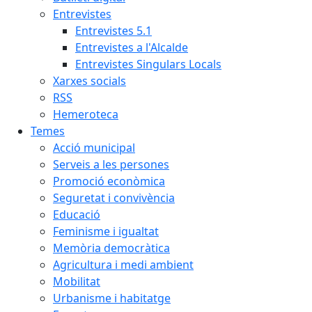
Entrevistes
Entrevistes 5.1
Entrevistes a l'Alcalde
Entrevistes Singulars Locals
Xarxes socials
RSS
Hemeroteca
Temes
Acció municipal
Serveis a les persones
Promoció econòmica
Seguretat i convivència
Educació
Feminisme i igualtat
Memòria democràtica
Agricultura i medi ambient
Mobilitat
Urbanisme i habitatge