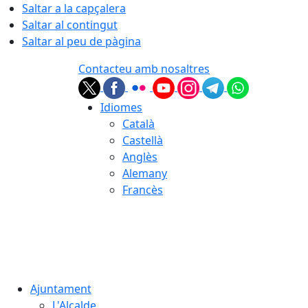
Saltar a la capçalera
Saltar al contingut
Saltar al peu de pàgina
Contacteu amb nosaltres
Idiomes
Català
Castellà
Anglès
Alemany
Francès
07.08.2026 | 04:43
Ajuntament
L'Alcalde