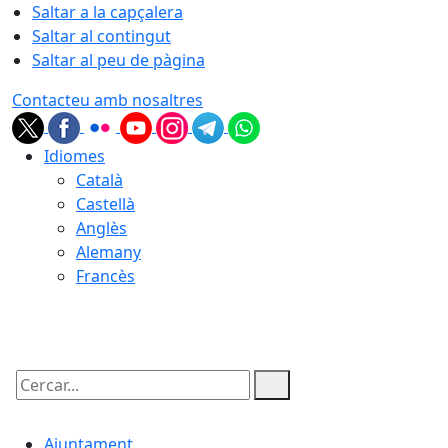
Saltar a la capçalera
Saltar al contingut
Saltar al peu de pàgina
Contacteu amb nosaltres
Idiomes
Català
Castellà
Anglès
Alemany
Francès
07.08.2026 | 08:56
Cercar:
Ajuntament