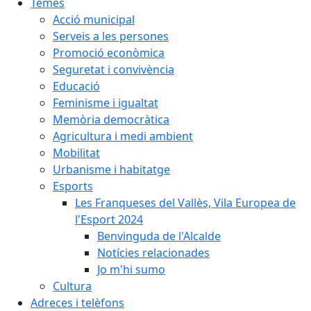
Temes
Acció municipal
Serveis a les persones
Promoció econòmica
Seguretat i convivència
Educació
Feminisme i igualtat
Memòria democràtica
Agricultura i medi ambient
Mobilitat
Urbanisme i habitatge
Esports
Les Franqueses del Vallès, Vila Europea de
l'Esport 2024
Benvinguda de l'Alcalde
Notícies relacionades
Jo m'hi sumo
Cultura
Adreces i telèfons