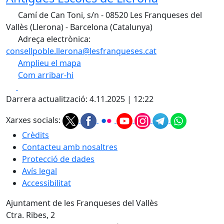
Camí de Can Toni, s/n - 08520 Les Franqueses del
Vallès (Llerona) - Barcelona (Catalunya)
Adreça electrònica:
consellpoble.llerona@lesfranqueses.cat
Amplieu el mapa
Com arribar-hi
Leaflet
| ©
OpenStreetMap
contributors
Facebook
X
+
Darrera actualització: 4.11.2025 | 12:22
−
Xarxes socials:
Crèdits
Contacteu amb nosaltres
Protecció de dades
Avís legal
Accessibilitat
Ajuntament de les Franqueses del Vallès
Ctra. Ribes, 2