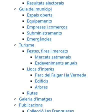
Resultats electorals
Guia del municipi
Espais oberts
Equipaments
Empreses i comerços
Subministraments
Emergències
Turisme
Festes, fires i mercats
Mercats setmanals
Esdeveniments anuals
Llocs d'interès
Parc del Falgar i la Verneda
Edificis
Arbres
Rutes
Galeria d'imatges
Publicacions
Col·lecció Les Franqueses