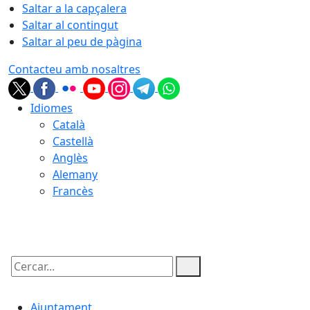
Saltar a la capçalera
Saltar al contingut
Saltar al peu de pàgina
Contacteu amb nosaltres
Idiomes
Català
Castellà
Anglès
Alemany
Francès
09.08.2026 | 14:07
Cercar:
Ajuntament