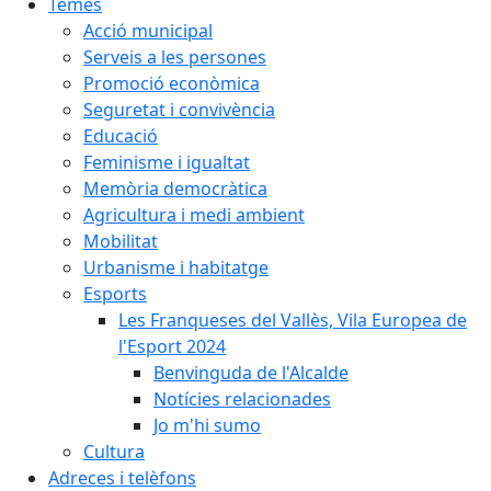
Temes
Acció municipal
Serveis a les persones
Promoció econòmica
Seguretat i convivència
Educació
Feminisme i igualtat
Memòria democràtica
Agricultura i medi ambient
Mobilitat
Urbanisme i habitatge
Esports
Les Franqueses del Vallès, Vila Europea de
l'Esport 2024
Benvinguda de l'Alcalde
Notícies relacionades
Jo m'hi sumo
Cultura
Adreces i telèfons