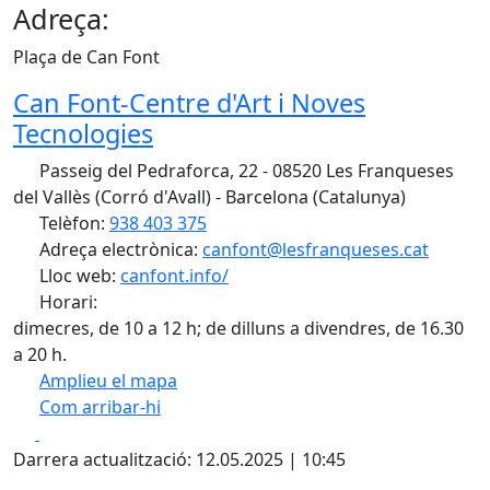
Adreça:
Plaça de Can Font
Can Font-Centre d'Art i Noves
Tecnologies
Passeig del Pedraforca, 22 - 08520 Les Franqueses
del Vallès (Corró d'Avall) - Barcelona (Catalunya)
Telèfon:
938 403 375
Adreça electrònica:
canfont@lesfranqueses.cat
Lloc web:
canfont.info/
Horari:
dimecres, de 10 a 12 h; de dilluns a divendres, de 16.30
a 20 h.
Amplieu el mapa
Com arribar-hi
Leaflet
| ©
OpenStreetMap
contributors
Facebook
X
+
Darrera actualització: 12.05.2025 | 10:45
−