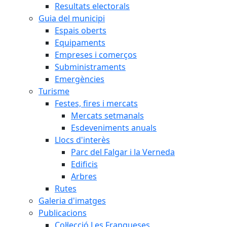
Resultats electorals
Guia del municipi
Espais oberts
Equipaments
Empreses i comerços
Subministraments
Emergències
Turisme
Festes, fires i mercats
Mercats setmanals
Esdeveniments anuals
Llocs d'interès
Parc del Falgar i la Verneda
Edificis
Arbres
Rutes
Galeria d'imatges
Publicacions
Col·lecció Les Franqueses