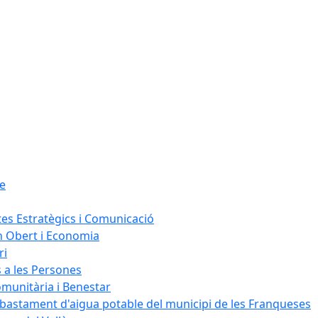
le
tes Estratègics i Comunicació
n Obert i Economia
ri
s a les Persones
omunitària i Benestar
bastament d'aigua potable del municipi de les Franqueses