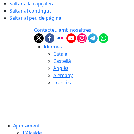
Saltar a la capçalera
Saltar al contingut
Saltar al peu de pàgina
Contacteu amb nosaltres
Idiomes
Català
Castellà
Anglès
Alemany
Francès
08.08.2026 | 09:24
Ajuntament
L'Alcalde