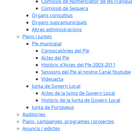
Comissió de Nomenclàtor de les Franque
Comissió de Sequera
Òrgans consultius
Òrgans supramunicipals
Altres administracions
Plens i juntes
Ple municipal
Convocatòries del Ple
Actes del Ple
Històric d'Actes del Ple 2003-2011
Sessions del Ple al nostre Canal Youtube
Videoacta
Junta de Govern Local
Actes de la Junta de Govern Local
Històric de la Junta de Govern Local
Junta de Portaveus
Auditories
Plans, campanyes, programes i projectes
Anuncis / edictes