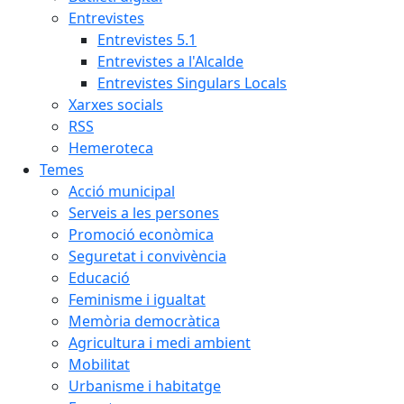
Entrevistes
Entrevistes 5.1
Entrevistes a l'Alcalde
Entrevistes Singulars Locals
Xarxes socials
RSS
Hemeroteca
Temes
Acció municipal
Serveis a les persones
Promoció econòmica
Seguretat i convivència
Educació
Feminisme i igualtat
Memòria democràtica
Agricultura i medi ambient
Mobilitat
Urbanisme i habitatge