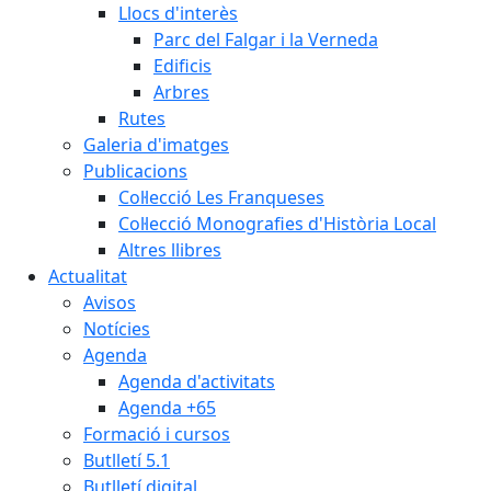
Llocs d'interès
Parc del Falgar i la Verneda
Edificis
Arbres
Rutes
Galeria d'imatges
Publicacions
Col·lecció Les Franqueses
Col·lecció Monografies d'Història Local
Altres llibres
Actualitat
Avisos
Notícies
Agenda
Agenda d'activitats
Agenda +65
Formació i cursos
Butlletí 5.1
Butlletí digital