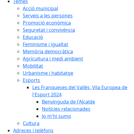
Temes
Acció municipal
Serveis a les persones
Promoció econòmica
Seguretat i convivència
Educació
Feminisme i igualtat
Memòria democràtica
Agricultura i medi ambient
Mobilitat
Urbanisme i habitatge
Esports
Les Franqueses del Vallès, Vila Europea de
l'Esport 2024
Benvinguda de l'Alcalde
Notícies relacionades
Jo m'hi sumo
Cultura
Adreces i telèfons