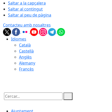
Saltar a la capçalera
Saltar al contingut
Saltar al peu de pàgina
Contacteu amb nosaltres
Idiomes
Català
Castellà
Anglès
Alemany
Francès
06.08.2026 | 16:04
Cercar:
Ajuntament