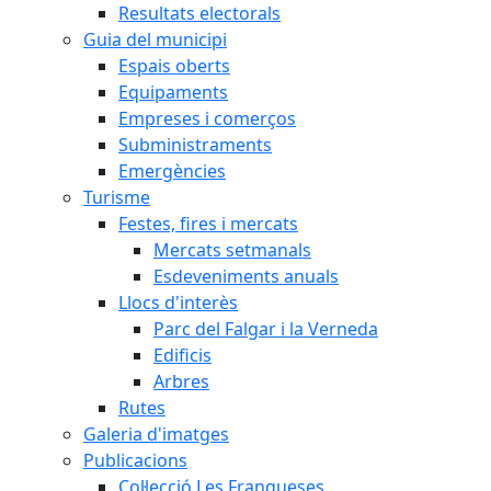
Resultats electorals
Guia del municipi
Espais oberts
Equipaments
Empreses i comerços
Subministraments
Emergències
Turisme
Festes, fires i mercats
Mercats setmanals
Esdeveniments anuals
Llocs d'interès
Parc del Falgar i la Verneda
Edificis
Arbres
Rutes
Galeria d'imatges
Publicacions
Col·lecció Les Franqueses