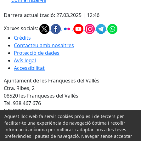
Com arribar-hi
Leaflet
| ©
OpenStreetMap
contributors
Facebook
X
+
Darrera actualització: 27.03.2025 | 12:46
−
Xarxes socials:
Crèdits
Contacteu amb nosaltres
Protecció de dades
Avís legal
Accessibilitat
Ajuntament de les Franqueses del Vallès
Ctra. Ribes, 2
08520 les Franqueses del Vallès
Tel. 938 467 676
NIF P0808500C
Aquest lloc web fa servir cookies pròpies i de tercers per
facilitar-te una experiència de navegació òptima i recollir
Amb la col·laboració de:
informació anònima per millorar i adaptar-nos a les teves
preferències i pautes de navegació. Navegar sense acceptar